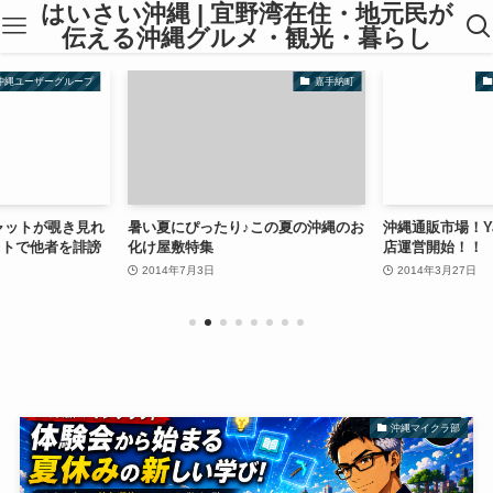
はいさい沖縄 | 宜野湾在住・地元民が
伝える沖縄グルメ・観光・暮らし
ok沖縄ユーザーグループ
嘉手納町
のチャットが覗き見れ
暑い夏にぴったり♪この夏の沖縄のお
沖縄通販市場！Y
ットで他者を誹謗
化け屋敷特集
店運営開始！！
2014年7月3日
2014年3月27日
沖縄マイクラ部