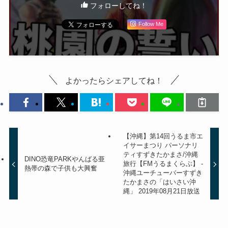
フォローしてね！
Follow Me
よかったらシェアしてね！
【沖縄】第14回うるま市エ
イサーまつり パーソナリ
ティすずきたかまさ/沖縄
DINO恐竜PARKやんばる亜
旅行【FMうるまくらぶ】 -
熱帯の森で子供も大興奮
沖縄ユーチューバーすずき
たかまさの「はいさい沖
縄」 2019年08月21日放送