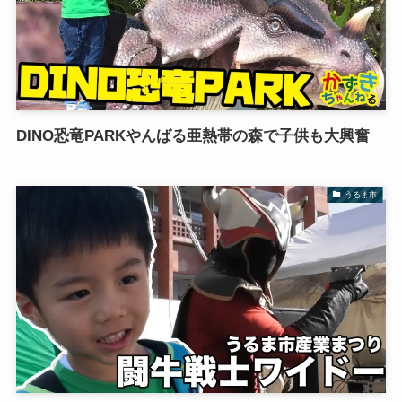
DINO恐竜PARKやんばる亜熱帯の森で子供も大興奮
うるま市