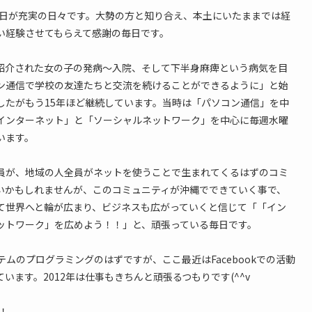
毎日が充実の日々です。大勢の方と知り合え、本土にいたままでは経
い経験させてもらえて感謝の毎日です。
紹介された女の子の発病〜入院、そして下半身麻痺という病気を目
ン通信で学校の友達たちと交流を続けることができるように」と始
したがもう15年ほど継続しています。当時は「パソコン通信」を中
インターネット」と「ソーシャルネットワーク」を中心に毎週水曜
います。
員が、地域の人全員がネットを使うことで生まれてくるはずのコミ
いかもしれませんが、このコミュニティが沖縄でできていく事で、
て世界へと輪が広まり、ビジネスも広がっていくと信じて「「イン
ットワーク」を広めよう！！」と、頑張っている毎日です。
テムのプログラミングのはずですが、ここ最近はFacebookでの活動
います。2012年は仕事もきちんと頑張るつもりです(^^v
！