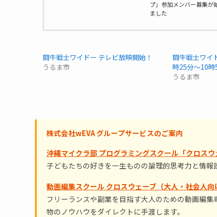
プ」参加メンバー募集が
ました
闘牛戦士ワイドー テレビ放映開始！
闘牛戦士ワイド
うるま市
時25分〜10時
うるま市
株式会社wEVA グループサービスのご案内
沖縄マイクラ部 プログラミングスクール「クロスウ
子どもたちの好きを一生ものの論理的思考力と情報
動画編集スクール クロスウェーブ（大人・社会人向
フリーランスや副業を目指す大人のための動画編集専
物のノウハウをダイレクトに手渡します。