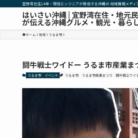
宜野湾在住14年・現役エンジニアが発信する沖縄の 地域情報メディ
はいさい沖縄 | 宜野湾在住・地元
が伝える沖縄グルメ・観光・暮ら
ホーム
地域
うるま市
闘牛戦士ワイドー うるま市産業ま
うるま市
イベント
うるま市
うるま市産業まつり
闘牛戦士ワイ