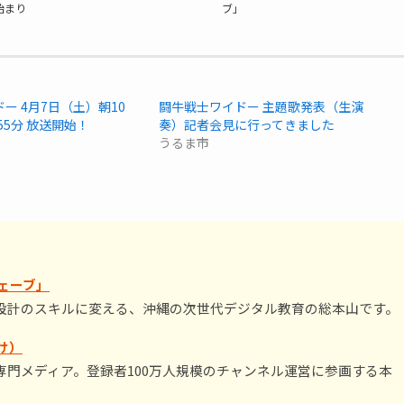
始まり
ブ」
ー 4月7日（土）朝10
闘牛戦士ワイドー 主題歌発表（生演
55分 放送開始！
奏）記者会見に行ってきました
うるま市
ェーブ」
設計のスキルに変える、沖縄の次世代デジタル教育の総本山です。
け）
門メディア。登録者100万人規模のチャンネル運営に参画する本