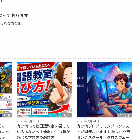
なっております
A.official
地域
紹介
イベント
2026年5月31日
2025年7月24日
拓く
宜野湾市で韓国語教室を探して
宜野湾プログラミングコンテス
全国へ
いるあなたへ｜沖縄在住14年が
トが開催されます 沖縄プログラ
カッ
感じた学び方の選び方
ミングスクール「クロスウェー