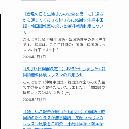
【台風の日も生徒さんの安全を第一に】遠方
から通ってくださる皆さんに感謝✨ 沖縄中国
語・韓国語教室の想いと無料補講制度につい
て
こんにちは😃 沖縄中国語・韓国語教室のみえ先生
です。 写真は、ここ二日間の中国語・韓国語レッ
スンの様子です✨ […]
2026年8月7日
【8月15日開催決定！】お待たせしました✨韓
国語無料体験レッスンのお知らせ
こんにちは！沖縄中国語・韓国語教室のみえ先生
です😊長らくお待たせいたしました！「韓国語の
体験レッスンはいつあり […]
2026年8月3日
【嬉しいご報告が続いた1週間✨】中国語・韓
国語の新クラスが無事開講！笑顔いっぱいの
レッスン風景をご紹介｜沖縄中国語・韓国語