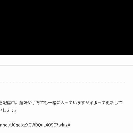
情報を配信中。趣味や子育ても一緒に入っていますが頑張って更新して
いします。
hannel/UCqelxzXGWDQuL4OSC7wIuzA