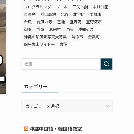
プログラミング
プール
三矢本舗
中城公園
久高島
前田高地
北谷
北谷町
南城市
台風
台風24号
基地
宜野湾
宜野湾市
御嶽
恐竜
恩納村
沖縄
沖縄そば
沖縄の珍風景写真大募集
浦添市
金武町
闘牛戦士ワイドー
食堂
カテゴリー
カ
テ
ゴ
リ
沖縄中国語・韓国語教室
ー