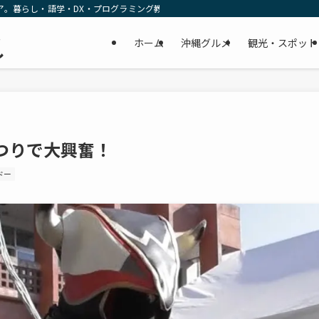
ア。暮らし・語学・DX・プログラミング教育の リアルな一次情報をお届けします
民
ホーム
沖縄グルメ
観光・スポット
し
つりで大興奮！
ドー