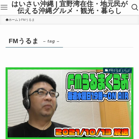
はいさい沖縄 | 宜野湾在住・地元民が
伝える沖縄グルメ・観光・暮らし
ホーム
FMうるま
FMうるま
– tag –
FMうるまくらぶ