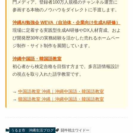
門メディア。登録者100万人規模のチャンネル運営に
参画する本物のノウハウをダイレクトに手渡します。
沖縄AI勉強会 WEVA（自治体・企業向け生成AI研修）
現場に定着する実践型生成AI研修やDX人材育成、およ
び開発歴30年の実務経験を活かした売れるホームペー
ジ制作・サイト制作を展開しています。
沖縄中国語・韓国語教室
初心者から検定合格を目指す方まで。多言語情報設計
の視点を取り入れた語学教室です。
→
中国語教室 沖縄｜沖縄中国語・韓国語教室
→
韓国語教室 沖縄｜沖縄中国語・韓国語教室
うるま市
沖縄生活ブログ
闘牛戦士ワイドー