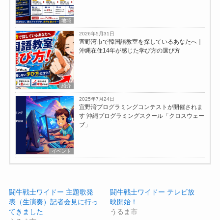
地域
2026年5月31日
宜野湾市で韓国語教室を探しているあなたへ｜
沖縄在住14年が感じた学び方の選び方
紹介
2025年7月24日
宜野湾プログラミングコンテストが開催されま
す 沖縄プログラミングスクール「クロスウェー
ブ」
イベント
闘牛戦士ワイドー 主題歌発
闘牛戦士ワイドー テレビ放
表（生演奏）記者会見に行っ
映開始！
てきました
うるま市