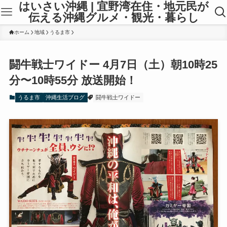
はいさい沖縄 | 宜野湾在住・地元民が
伝える沖縄グルメ・観光・暮らし
ホーム
地域
うるま市
闘牛戦士ワイドー 4月7日（土）朝10時25
分〜10時55分 放送開始！
うるま市
沖縄生活ブログ
闘牛戦士ワイドー