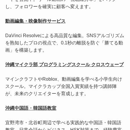
し、フォロワーを確実に顧客へ変えます。
動画編集・映像制作サービス
DaVinci Resolveによる高品質な編集。SNSアルゴリズム
を熟知したプロの視点で、0.1秒の離脱を防ぐ「勝てる動
画」を構築します。
沖縄マイクラ部 プログラミングスクール クロスウェーブ
マインクラフトやRoblox、動画編集を学べる小学生向け
スクール。マイクラカップ全国入賞実績を持つ講師陣
が、未来のクリエイターを育成します。
沖縄中国語・韓国語教室
宜野湾市・北谷町周辺で学べる実践的な中国語・韓国語
教室。日常会話からビジネス、HSK対策まで、経験豊富