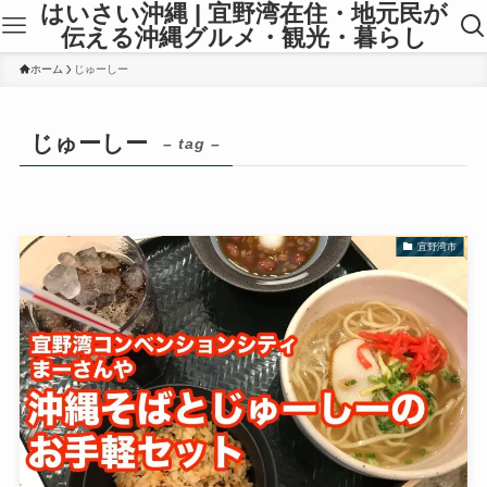
はいさい沖縄 | 宜野湾在住・地元民が
伝える沖縄グルメ・観光・暮らし
ホーム
じゅーしー
じゅーしー
– tag –
宜野湾市