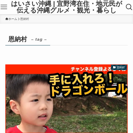
はいさい沖縄 | 宜野湾在住・地元民が
伝える沖縄グルメ・観光・暮らし
ホーム
恩納村
恩納村
– tag –
恩納村