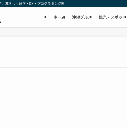
ア。暮らし・語学・DX・プログラミング教育の リアルな一次情報をお届けします
民
ホーム
沖縄グルメ
観光・スポット
し