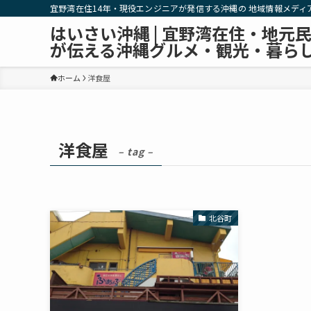
宜野湾在住14年・現役エンジニアが発信する沖縄の 地域情報メディ
はいさい沖縄 | 宜野湾在住・地元
が伝える沖縄グルメ・観光・暮ら
ホーム
洋食屋
洋食屋
– tag –
北谷町