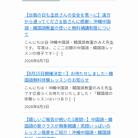
【台風の日も生徒さんの安全を第一に】遠方
から通ってくださる皆さんに感謝✨ 沖縄中国
語・韓国語教室の想いと無料補講制度につい
て
こんにちは😃 沖縄中国語・韓国語教室のみえ先生
です。 写真は、ここ二日間の中国語・韓国語レッ
スンの様子です✨ […]
2026年8月7日
【8月15日開催決定！】お待たせしました✨韓
国語無料体験レッスンのお知らせ
こんにちは！沖縄中国語・韓国語教室のみえ先生
です😊長らくお待たせいたしました！「韓国語の
体験レッスンはいつあり […]
2026年8月3日
【嬉しいご報告が続いた1週間✨】中国語・韓
国語の新クラスが無事開講！笑顔いっぱいの
レッスン風景をご紹介｜沖縄中国語・韓国語