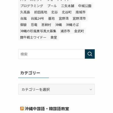
プログラミング
プール
三矢本舗
中城公園
久高島
前田高地
北谷
北谷町
南城市
台風
台風24号
基地
宜野湾
宜野湾市
御嶽
恐竜
恩納村
沖縄
沖縄そば
沖縄の珍風景写真大募集
浦添市
金武町
闘牛戦士ワイドー
食堂
カテゴリー
カ
テ
ゴ
リ
沖縄中国語・韓国語教室
ー