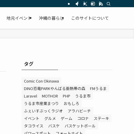
。
地元イベント
沖縄の暮らし
このサイトについて
タグ
Comic Con Okinawa
DINO恐竜PARKやんばる亜熱帯の森
FMうるま
Laravel
MOTHOR
PHP
うるま市
うるま市産業まつり
おもしろ
ふぇいすぶっくラジオ
アラハビーチ
イベント
グルメ
ゲーム
コロナ
ステーキ
タコライス
バスケ
バスケットボール
パワースポット
フォートナイト