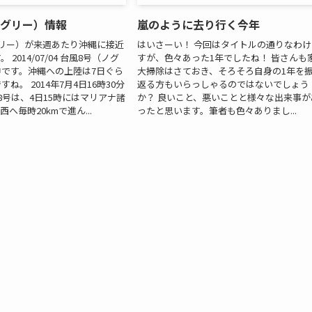
ノグリー）情報
嵐のように去り行く今年
リー）が来週あたり沖縄に接近
はいさーい！ 今回はタイトルの通りなわけ
2014/07/04 台風8号（ノグ
すが、色々あった1年でしたね！ 皆さんも
です。沖縄への上陸は7日ぐら
大掃除はさておき、そろそろ自身の1年を
ね。 2014年7月4日16時30分
返る方もいらっしゃるのではないでしょう
8号は、4日15時にはマリアナ諸
か？ 良いこと、悪いことと様々な出来事が
へ毎時20kmで進ん...
ったと思います。筆者も色々ありまし...