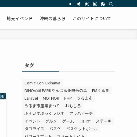
。
地元イベント
沖縄の暮らし
このサイトについて
タグ
Comic Con Okinawa
DINO恐竜PARKやんばる亜熱帯の森
FMうるま
沖縄
Laravel
MOTHOR
PHP
うるま市
うるま市産業まつり
おもしろ
ふぇいすぶっくラジオ
アラハビーチ
イベント
グルメ
ゲーム
コロナ
ステーキ
タコライス
バスケ
バスケットボール
パワースポット
フォートナイト