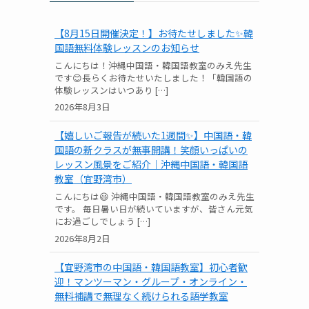
【8月15日開催決定！】お待たせしました✨韓
国語無料体験レッスンのお知らせ
こんにちは！沖縄中国語・韓国語教室のみえ先生
です😊長らくお待たせいたしました！「韓国語の
体験レッスンはいつあり […]
2026年8月3日
【嬉しいご報告が続いた1週間✨】中国語・韓
国語の新クラスが無事開講！笑顔いっぱいの
レッスン風景をご紹介｜沖縄中国語・韓国語
教室（宜野湾市）
こんにちは😃 沖縄中国語・韓国語教室のみえ先生
です。 毎日暑い日が続いていますが、皆さん元気
にお過ごしでしょう […]
2026年8月2日
【宜野湾市の中国語・韓国語教室】初心者歓
迎！マンツーマン・グループ・オンライン・
無料補講で無理なく続けられる語学教室