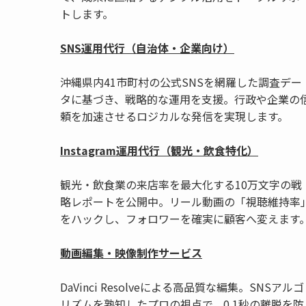
トします。
SNS運用代行（自治体・企業向け）
沖縄県内41市町村の公式SNSを網羅した調査デー
タに基づき、戦略的な運用を支援。行政や企業の
頼を加速させるロジカルな発信を実現します。
Instagram運用代行（観光・飲食特化）
観光・飲食業の来店率を最大化する10万文字の戦
略レポートを公開中。リール動画の「視聴維持率
をハックし、フォロワーを確実に顧客へ変えます
動画編集・映像制作サービス
DaVinci Resolveによる高品質な編集。SNSアルゴ
リズムを熟知したプロの視点で、0.1秒の離脱を防