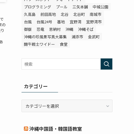
プログラミング
プール
三矢本舗
中城公園
久高島
前田高地
北谷
北谷町
南城市
で
台風
台風24号
基地
宜野湾
宜野湾市
家の
御嶽
恐竜
恩納村
沖縄
沖縄そば
振り
沖縄の珍風景写真大募集
浦添市
金武町
あ
闘牛戦士ワイドー
食堂
カテゴリー
カ
テ
ゴ
リ
沖縄中国語・韓国語教室
ー