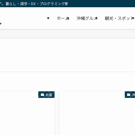
ア。暮らし・語学・DX・プログラミング教育の リアルな一次情報をお届けします
民
ホーム
沖縄グルメ
観光・スポット
し
台風