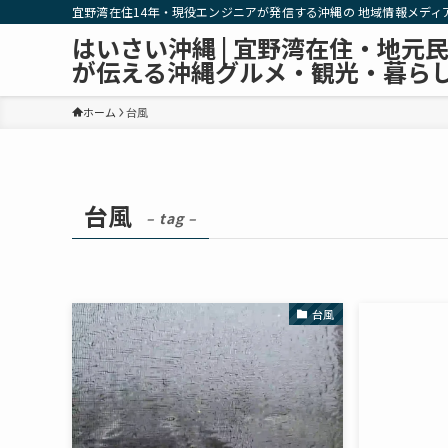
宜野湾在住14年・現役エンジニアが発信する沖縄の 地域情報メディ
はいさい沖縄 | 宜野湾在住・地元
が伝える沖縄グルメ・観光・暮ら
ホーム
台風
台風
– tag –
台風