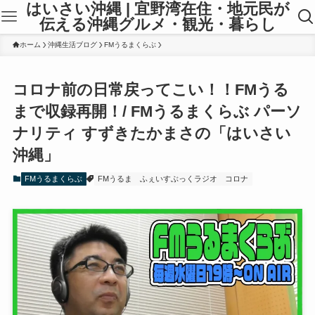
はいさい沖縄 | 宜野湾在住・地元民が
伝える沖縄グルメ・観光・暮らし
ホーム
沖縄生活ブログ
FMうるまくらぶ
コロナ前の日常戻ってこい！！FMうる
まで収録再開！/ FMうるまくらぶ パーソ
ナリティ すずきたかまさの「はいさい
沖縄」
FMうるまくらぶ
FMうるま
ふぇいすぶっくラジオ
コロナ