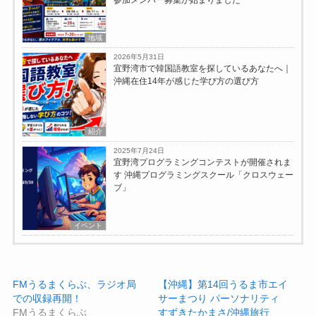
地域
2026年5月31日
宜野湾市で韓国語教室を探しているあなたへ｜
沖縄在住14年が感じた学び方の選び方
紹介
2025年7月24日
宜野湾プログラミングコンテストが開催されま
す 沖縄プログラミングスクール「クロスウェー
ブ」
イベント
FMうるまくらぶ、ラジオ局
【沖縄】第14回うるま市エイ
での収録再開！
サーまつり パーソナリティ
FMうるまくらぶ
すずきたかまさ/沖縄旅行