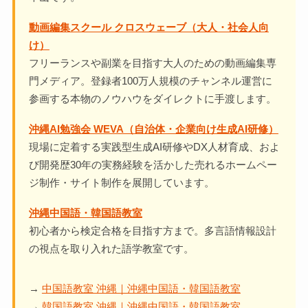
動画編集スクール クロスウェーブ（大人・社会人向
け）
フリーランスや副業を目指す大人のための動画編集専
門メディア。登録者100万人規模のチャンネル運営に
参画する本物のノウハウをダイレクトに手渡します。
沖縄AI勉強会 WEVA（自治体・企業向け生成AI研修）
現場に定着する実践型生成AI研修やDX人材育成、およ
び開発歴30年の実務経験を活かした売れるホームペー
ジ制作・サイト制作を展開しています。
沖縄中国語・韓国語教室
初心者から検定合格を目指す方まで。多言語情報設計
の視点を取り入れた語学教室です。
→
中国語教室 沖縄｜沖縄中国語・韓国語教室
→
韓国語教室 沖縄｜沖縄中国語・韓国語教室