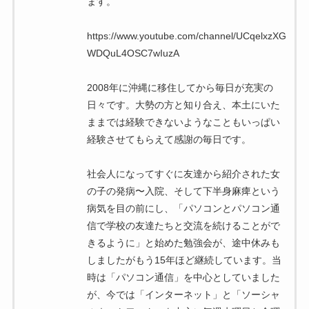
ます。
https://www.youtube.com/channel/UCqelxzXG
WDQuL4OSC7wIuzA
2008年に沖縄に移住してから毎日が充実の
日々です。大勢の方と知り合え、本土にいた
ままでは経験できないようなこともいっぱい
経験させてもらえて感謝の毎日です。
社会人になってすぐに友達から紹介された女
の子の発病〜入院、そして下半身麻痺という
病気を目の前にし、「パソコンとパソコン通
信で学校の友達たちと交流を続けることがで
きるように」と始めた勉強会が、途中休みも
しましたがもう15年ほど継続しています。当
時は「パソコン通信」を中心としていました
が、今では「インターネット」と「ソーシャ