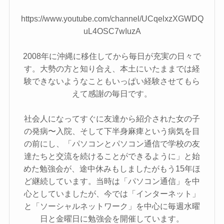
https://www.youtube.com/channel/UCqelxzXGWDQ
uL4OSC7wIuzA
2008年に沖縄に移住してから毎日が充実の日々で
す。大勢の方と知り合え、本土にいたままでは経
験できないようなこともいっぱい経験させてもら
えて感謝の毎日です。
社会人になってすぐに友達から紹介された女の子
の発病〜入院、そして下半身麻痺という病気を目
の前にし、「パソコンとパソコン通信で学校の友
達たちと交流を続けることができるように」と始
めた勉強会が、途中休みもしましたがもう15年ほ
ど継続しています。当時は「パソコン通信」を中
心としていましたが、今では「インターネット」
と「ソーシャルネットワーク」を中心に毎週水曜
日と金曜日に勉強会を開催しています。