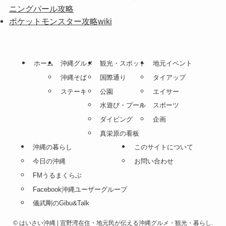
ニングパール攻略
ポケットモンスター攻略wiki
ホーム
沖縄グルメ
観光・スポット
地元イベント
沖縄そば
国際通り
タイアップ
ステーキ
公園
エイサー
水遊び・プール
スポーツ
ダイビング
企画
真栄原の看板
沖縄の暮らし
このサイトについて
今日の沖縄
お問い合わせ
FMうるまくらぶ
Facebook沖縄ユーザーグループ
儀武剛のGibu&Talk
©
はいさい沖縄 | 宜野湾在住・地元民が伝える沖縄グルメ・観光・暮らし.