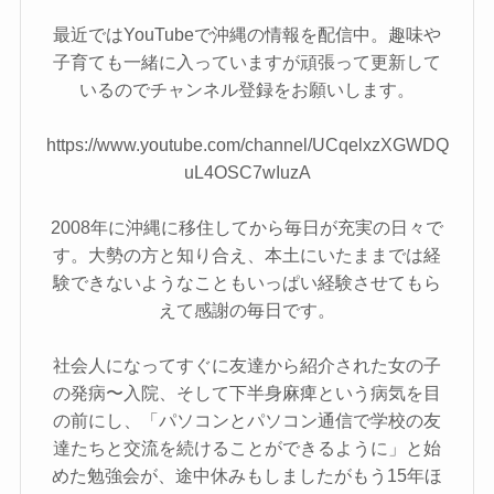
最近ではYouTubeで沖縄の情報を配信中。趣味や
子育ても一緒に入っていますが頑張って更新して
いるのでチャンネル登録をお願いします。
https://www.youtube.com/channel/UCqelxzXGWDQ
uL4OSC7wIuzA
2008年に沖縄に移住してから毎日が充実の日々で
す。大勢の方と知り合え、本土にいたままでは経
験できないようなこともいっぱい経験させてもら
えて感謝の毎日です。
社会人になってすぐに友達から紹介された女の子
の発病〜入院、そして下半身麻痺という病気を目
の前にし、「パソコンとパソコン通信で学校の友
達たちと交流を続けることができるように」と始
めた勉強会が、途中休みもしましたがもう15年ほ