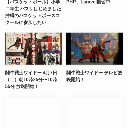
【バスケットボール】小学
PHP、Laravel復習中
二年生 バスケはじめました
沖縄のバスケットボースス
クールに参加したい
闘牛戦士ワイドー 4月7日
闘牛戦士ワイドー テレビ放
（土）朝10時25分〜10時
映開始！
55分 放送開始！