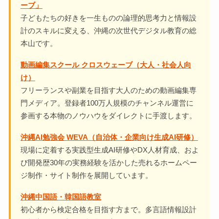
ーブ」
子どもたちの好きを一生ものの論理的思考力と情報設
計のスキルに変える、沖縄の次世代デジタル教育の総
本山です。
動画編集スクール クロスウェーブ（大人・社会人向
け）
フリーランスや副業を目指す大人のための動画編集専
門メディア。登録者100万人規模のチャンネル運営に
参画する本物のノウハウをダイレクトに手渡します。
沖縄AI勉強会 WEVA（自治体・企業向け生成AI研修）
現場に定着する実践型生成AI研修やDX人材育成、およ
び開発歴30年の実務経験を活かした売れるホームペー
ジ制作・サイト制作を展開しています。
沖縄中国語・韓国語教室
初心者から検定合格を目指す方まで。多言語情報設計