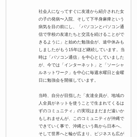
社会人になってすぐに友達から紹介された女
の子の発病〜入院、そして下半身麻痺という
病気を目の前にし、「パソコンとパソコン通
信で学校の友達たちと交流を続けることがで
きるように」と始めた勉強会が、途中休みも
しましたがもう15年ほど継続しています。当
時は「パソコン通信」を中心としていました
が、今では「インターネット」と「ソーシャ
ルネットワーク」を中心に毎週水曜日と金曜
日に勉強会を開催しています。
当時、自分が目指した「友達全員が、地域の
人全員がネットを使うことで生まれてくるは
ずのコミュニティ」の実現はまだまだ遠いか
もしれませんが、このコミュニティが沖縄で
できていく事で、沖縄という島から日本へ、
そして世界へと輪が広まり、ビジネスも広が