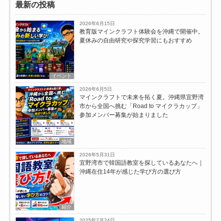
最新の投稿
2026年6月15日
教育版マインクラフト体験会を沖縄で開催中。
夏休みの自由研究や探究学習にもおすすめ
イベント
2026年6月5日
マインクラフトで未来を拓く夏。沖縄県宜野湾
市から全国へ挑む「Road to マイクラカップ」
参加メンバー募集が始まりました
地域
2026年5月31日
宜野湾市で韓国語教室を探しているあなたへ｜
沖縄在住14年が感じた学び方の選び方
紹介
2025年7月24日