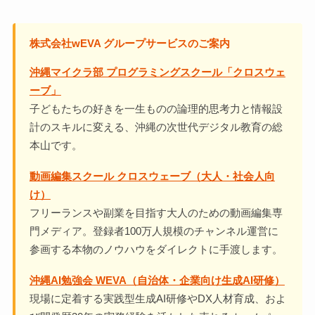
株式会社wEVA グループサービスのご案内
沖縄マイクラ部 プログラミングスクール「クロスウェ
ーブ」
子どもたちの好きを一生ものの論理的思考力と情報設
計のスキルに変える、沖縄の次世代デジタル教育の総
本山です。
動画編集スクール クロスウェーブ（大人・社会人向
け）
フリーランスや副業を目指す大人のための動画編集専
門メディア。登録者100万人規模のチャンネル運営に
参画する本物のノウハウをダイレクトに手渡します。
沖縄AI勉強会 WEVA（自治体・企業向け生成AI研修）
現場に定着する実践型生成AI研修やDX人材育成、およ