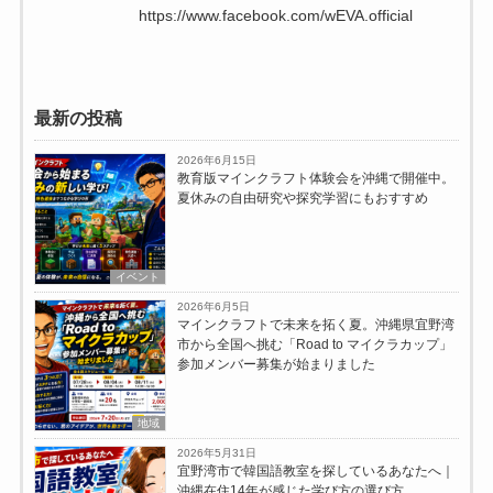
https://www.facebook.com/wEVA.official
最新の投稿
2026年6月15日
教育版マインクラフト体験会を沖縄で開催中。
夏休みの自由研究や探究学習にもおすすめ
イベント
2026年6月5日
マインクラフトで未来を拓く夏。沖縄県宜野湾
市から全国へ挑む「Road to マイクラカップ」
参加メンバー募集が始まりました
地域
2026年5月31日
宜野湾市で韓国語教室を探しているあなたへ｜
沖縄在住14年が感じた学び方の選び方