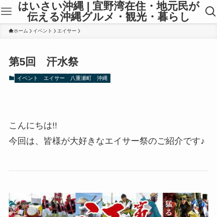
はいさい沖縄 | 宜野湾在住・地元民が
伝える沖縄グルメ・観光・暮らし
ホーム
イベント
エイサー
第5回 汗水祭
イベント
エイサー
八重瀬町
沖縄
こんにちは!!
今回は、皆様が大好きなエイサー祭のご紹介です♪