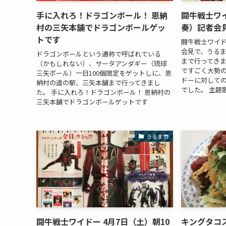
手に入れろ！ドラゴンボール！ 恩納
闘牛戦士ワ
村の三矢本舗でドラゴンボールゲッ
奏）記者会
トです
闘牛戦士ワイド
会見で、うる
ドラゴンボールという通称で呼ばれている
まで行ってき
（かもしれない）、サータアンダギー（琉球
ですごく大勢
三矢ボール）一日100個限定をゲットしに、恩
ドーに対して
納村の道の駅、三矢本舗まで行ってきまし
でした。 主題歌
た。 手に入れろ！ドラゴンボール！ 恩納村の
三矢本舗でドラゴンボールゲットです
うるま市
闘牛戦士ワイドー 4月7日（土）朝10
キングタコ