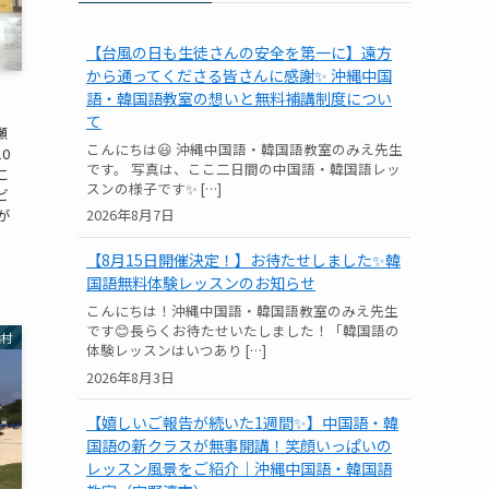
【台風の日も生徒さんの安全を第一に】遠方
から通ってくださる皆さんに感謝✨ 沖縄中国
語・韓国語教室の想いと無料補講制度につい
て
瀬
こんにちは😃 沖縄中国語・韓国語教室のみえ先生
0
です。 写真は、ここ二日間の中国語・韓国語レッ
こ
スンの様子です✨ […]
ビ
2026年8月7日
が
【8月15日開催決定！】お待たせしました✨韓
国語無料体験レッスンのお知らせ
こんにちは！沖縄中国語・韓国語教室のみえ先生
です😊長らくお待たせいたしました！「韓国語の
納村
体験レッスンはいつあり […]
2026年8月3日
【嬉しいご報告が続いた1週間✨】中国語・韓
国語の新クラスが無事開講！笑顔いっぱいの
レッスン風景をご紹介｜沖縄中国語・韓国語