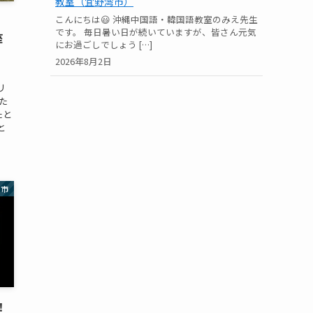
教室（宜野湾市）
こんにちは😃 沖縄中国語・韓国語教室のみえ先生
です。 毎日暑い日が続いていますが、皆さん元気
座
にお過ごしでしょう […]
2026年8月2日
リ
た
たと
と
ま市
！