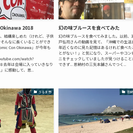
 Okinawa 2018
幻の味ブルースを食べてみた
て、結構楽しめた（けれど、子供
幻の味ブルースを食べてみました。以前、
でそんなに長くいることができ
戸弘司さんの動画を見て、「沖縄での生活1
ic Con Okinawa」が今年も
年近くなのに見た記憶はあるけれど食べた
。
とがない！」と気になり、スーパーやコン
outube.com/watch?
ニをチェックしていましたが見つけること
_D18 去年は会場に入っていきなり
できず... 恩納村の三矢本舗さんでつく...
」に感動して、思...
うるま市
恩