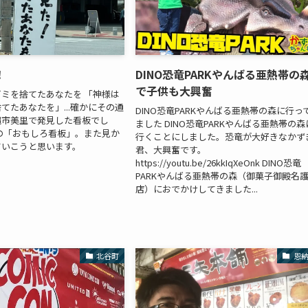
！
DINO恐竜PARKやんばる亜熱帯の
で子供も大興奮
ミを捨てたあなたを 「神様は
てたあなたを」...確かにその通
DINO恐竜PARKやんばる亜熱帯の森に行っ
縄市美里で発見した看板でし
ました DINO恐竜PARKやんばる亜熱帯の森
の「おもしろ看板」。また見か
行くことにしました。恐竜が大好きなかず
ていこうと思います。
君、大興奮です。
https://youtu.be/26kkIqXeOnk DINO恐竜
PARKやんばる亜熱帯の森（御菓子御殿名
店）におでかけしてきました...
北谷町
恩