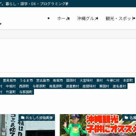
ア。暮らし・語学・DX・プログラミング教育の リアルな一次情報をお届けします
民
ホーム
沖縄グルメ
観光・スポット
し
豊見城市
うるま市
宮古島市
南城市
国頭村
大宜味村
東村
今帰仁村
本部町
村
中城村
西原町
与那原町
南風原町
渡嘉敷村
座間味村
粟国村
渡名喜村
村
竹富町
与那国町
おもしろ投稿画像
名