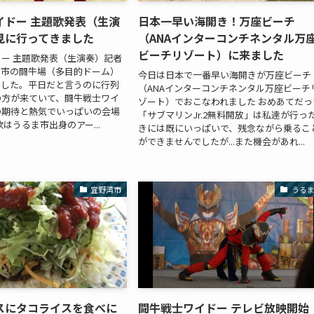
イドー 主題歌発表（生演
日本一早い海開き！万座ビーチ
見に行ってきました
（ANAインターコンチネンタル万
ビーチリゾート）に来ました
ー 主題歌発表（生演奏）記者
ま市の闘牛場（多目的ドーム）
今日は日本で一番早い海開きが万座ビーチ
ました。平日だと言うのに行列
（ANAインターコンチネンタル万座ビーチ
の方が来ていて、闘牛戦士ワイ
ゾート）でおこなわれました おめあてだっ
の期待と熱気でいっぱいの会場
「サブマリンJr.2無料開放」は私達が行っ
はうるま市出身のアー...
きには既にいっぱいで、残念ながら乗るこ
ができませんでしたが...また機会があれ...
宜野湾市
うる
スにタコライスを食べに
闘牛戦士ワイドー テレビ放映開始