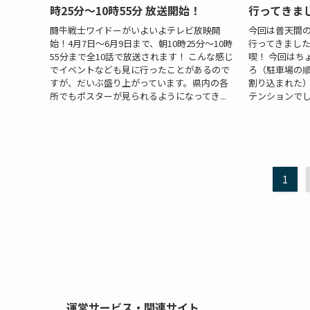
時25分〜10時55分 放送開始！
行ってきま
闘牛戦士ワイドーがいよいよテレビ放映開
今回は普天間
始！4月7日〜6月9日まで、朝10時25分〜10時
行ってきまし
55分まで全10話で放送されます！ こんな感じ
喫！ 今回はち
でイベントなども見に行ったことがあるので
ろ（駐車場の
すが、だいぶ盛り上がっています。県内の各
割り込まれた
所でもポスターが見られるようになってき...
テンションでし
1
運営サービス・関連サイト