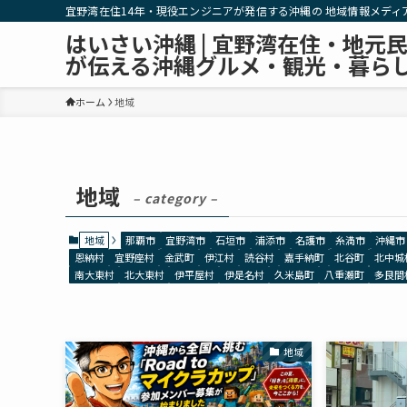
宜野湾在住14年・現役エンジニアが発信する沖縄の 地域情報メディ
はいさい沖縄 | 宜野湾在住・地元
が伝える沖縄グルメ・観光・暮ら
ホーム
地域
地域
– category –
地域
那覇市
宜野湾市
石垣市
浦添市
名護市
糸満市
沖縄市
恩納村
宜野座村
金武町
伊江村
読谷村
嘉手納町
北谷町
北中城
南大東村
北大東村
伊平屋村
伊是名村
久米島町
八重瀬町
多良間
地域