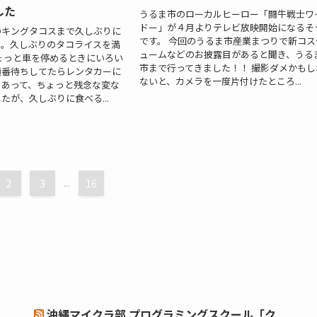
した
うるま市のローカルヒーロー「闘牛戦士ワ
ドー」が４月よりテレビ放映開始になるそ
のキングタコスまで久しぶりに
です。 今回のうるま市産業まつりで新コス
た。久しぶりのタコライスを満
ュームなどのお披露目があると聞き、うる
ょっと車を停めるときにいろい
市まで行ってきました！！ 撮影ダメかもし
順番待ちしてたらレンタカーに
ないと、カメラを一度片付けたところ...
）あって、ちょっと残念な変な
たが、久しぶりに食べる...
2
3
...
16
沖縄マイクラ部 プログラミングスクール「ク