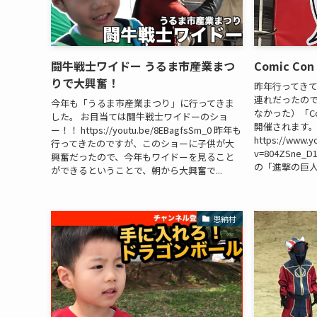
闘牛戦士ワイドー うるま市産業まつ
Comic Con
りで大興奮！
昨年行ってき
連れだったの
今年も「うるま市産業まつり」に行ってきま
なかった）「Com
した。 お目当ては闘牛戦士ワイドーのショ
開催されます
ー！！ https://youtu.be/8EBagfsSm_0 昨年も
https://www.y
行ってきたのですが、このショーに子供が大
v=804ZSne
興奮だったので、今年もワイドーを見ること
の「進撃の巨人
ができるということで、朝から大興奮で...
恩納村