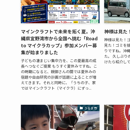
マインクラフトで未来を拓く夏。沖
神様は見た
縄県宜野湾市から全国へ挑む「Road
神様は見た！ゴ
to マイクラカップ」参加メンバー募
見た！ゴミを捨
りですね。沖
集が始まりました
た。 久しぶり
子どもの凄まじい集中力を、この夏最高の成
けたら紹介し
長へつなぐご提案 もうすぐ夏休みですね。こ
の時期になると、親御さんの間では夏休みの
宿題や自由研究の計画が話題に上ることが増
えてきます。それと同時に、「うちの子、家
ではマインクラフト（マイクラ）にずっ...
うるま市