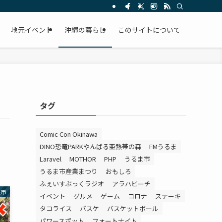
。
地元イベント
沖縄の暮らし
このサイトについて
タグ
Comic Con Okinawa
DINO恐竜PARKやんばる亜熱帯の森
FMうるま
Laravel
MOTHOR
PHP
うるま市
うるま市産業まつり
おもしろ
ふぇいすぶっくラジオ
アラハビーチ
護市
イベント
グルメ
ゲーム
コロナ
ステーキ
タコライス
バスケ
バスケットボール
パワースポット
フォートナイト