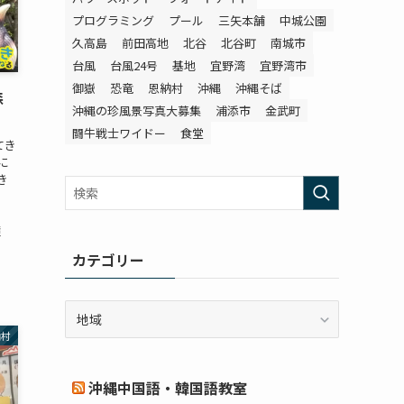
プログラミング
プール
三矢本舗
中城公園
久高島
前田高地
北谷
北谷町
南城市
台風
台風24号
基地
宜野湾
宜野湾市
御嶽
恐竜
恩納村
沖縄
沖縄そば
森
沖縄の珍風景写真大募集
浦添市
金武町
闘牛戦士ワイドー
食堂
てき
に
き
護
カテゴリー
カ
テ
納村
ゴ
リ
沖縄中国語・韓国語教室
ー