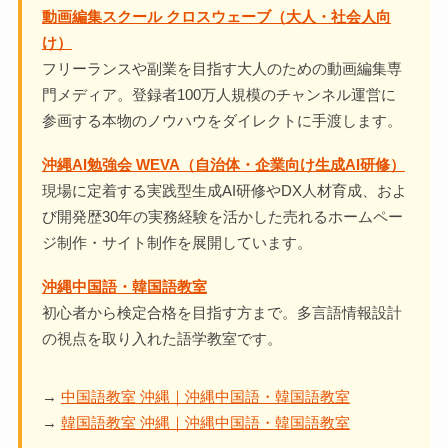
動画編集スクール クロスウェーブ（大人・社会人向
け）
フリーランスや副業を目指す大人のための動画編集専
門メディア。登録者100万人規模のチャンネル運営に
参画する本物のノウハウをダイレクトに手渡します。
沖縄AI勉強会 WEVA（自治体・企業向け生成AI研修）
現場に定着する実践型生成AI研修やDX人材育成、およ
び開発歴30年の実務経験を活かした売れるホームペー
ジ制作・サイト制作を展開しています。
沖縄中国語・韓国語教室
初心者から検定合格を目指す方まで。多言語情報設計
の視点を取り入れた語学教室です。
→
中国語教室 沖縄｜沖縄中国語・韓国語教室
→
韓国語教室 沖縄｜沖縄中国語・韓国語教室