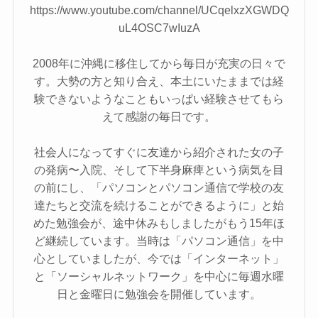
https://www.youtube.com/channel/UCqelxzXGWDQ
uL4OSC7wIuzA
2008年に沖縄に移住してから毎日が充実の日々で
す。大勢の方と知り合え、本土にいたままでは経
験できないようなこともいっぱい経験させてもら
えて感謝の毎日です。
社会人になってすぐに友達から紹介された女の子
の発病〜入院、そして下半身麻痺という病気を目
の前にし、「パソコンとパソコン通信で学校の友
達たちと交流を続けることができるように」と始
めた勉強会が、途中休みもしましたがもう15年ほ
ど継続しています。当時は「パソコン通信」を中
心としていましたが、今では「インターネット」
と「ソーシャルネットワーク」を中心に毎週水曜
日と金曜日に勉強会を開催しています。