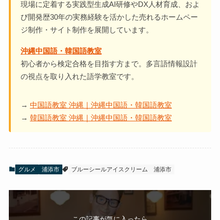
現場に定着する実践型生成AI研修やDX人材育成、およ
び開発歴30年の実務経験を活かした売れるホームペー
ジ制作・サイト制作を展開しています。
沖縄中国語・韓国語教室
初心者から検定合格を目指す方まで。多言語情報設計
の視点を取り入れた語学教室です。
→
中国語教室 沖縄｜沖縄中国語・韓国語教室
→
韓国語教室 沖縄｜沖縄中国語・韓国語教室
グルメ
浦添市
ブルーシールアイスクリーム
浦添市
この記事が気に入ったら