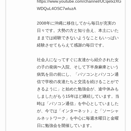
https://www.youtube.com/channel/UCqelxzXG
WDQuL4OSC7wIuzA
2008年に沖縄に移住してから毎日が充実の
日々です。大勢の方と知り合え、本土にいた
ままでは経験できないようなこともいっぱい
経験させてもらえて感謝の毎日です。
社会人になってすぐに友達から紹介された女
の子の発病〜入院、そして下半身麻痺という
病気を目の前にし、「パソコンとパソコン通
信で学校の友達たちと交流を続けることがで
きるように」と始めた勉強会が、途中休みも
しましたがもう15年ほど継続しています。当
時は「パソコン通信」を中心としていました
が、今では「インターネット」と「ソーシャ
ルネットワーク」を中心に毎週水曜日と金曜
日に勉強会を開催しています。