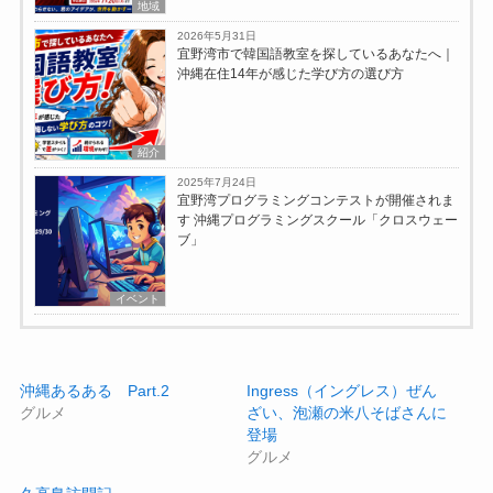
地域
2026年5月31日
宜野湾市で韓国語教室を探しているあなたへ｜
沖縄在住14年が感じた学び方の選び方
紹介
2025年7月24日
宜野湾プログラミングコンテストが開催されま
す 沖縄プログラミングスクール「クロスウェー
ブ」
イベント
沖縄あるある Part.2
Ingress（イングレス）ぜん
グルメ
ざい、泡瀬の米八そばさんに
登場
グルメ