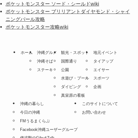
ポケットモンスター ソード・シールドwiki
ポケットモンスター ブリリアントダイヤモンド・シャイ
ニングパール攻略
ポケットモンスター攻略wiki
ホーム
沖縄グルメ
観光・スポット
地元イベント
沖縄そば
国際通り
タイアップ
ステーキ
公園
エイサー
水遊び・プール
スポーツ
ダイビング
企画
真栄原の看板
沖縄の暮らし
このサイトについて
今日の沖縄
お問い合わせ
FMうるまくらぶ
Facebook沖縄ユーザーグループ
儀武剛のGibu&Talk