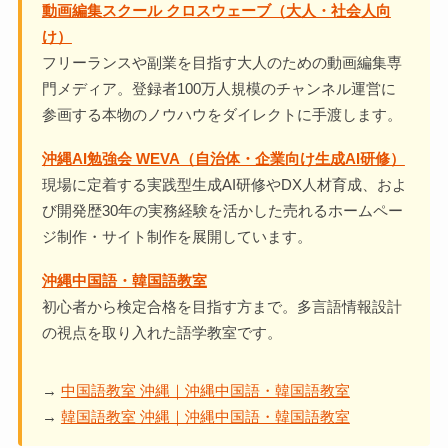
動画編集スクール クロスウェーブ（大人・社会人向
け）
フリーランスや副業を目指す大人のための動画編集専
門メディア。登録者100万人規模のチャンネル運営に
参画する本物のノウハウをダイレクトに手渡します。
沖縄AI勉強会 WEVA（自治体・企業向け生成AI研修）
現場に定着する実践型生成AI研修やDX人材育成、およ
び開発歴30年の実務経験を活かした売れるホームペー
ジ制作・サイト制作を展開しています。
沖縄中国語・韓国語教室
初心者から検定合格を目指す方まで。多言語情報設計
の視点を取り入れた語学教室です。
→
中国語教室 沖縄｜沖縄中国語・韓国語教室
→
韓国語教室 沖縄｜沖縄中国語・韓国語教室