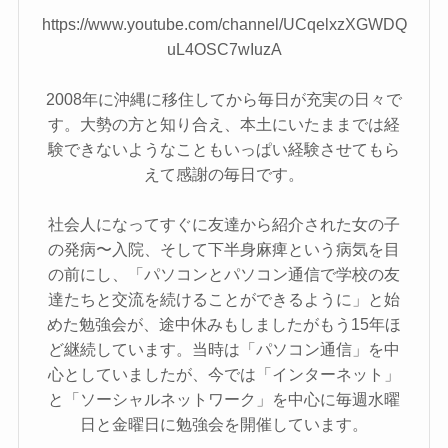
https://www.youtube.com/channel/UCqelxzXGWDQ
uL4OSC7wIuzA
2008年に沖縄に移住してから毎日が充実の日々で
す。大勢の方と知り合え、本土にいたままでは経
験できないようなこともいっぱい経験させてもら
えて感謝の毎日です。
社会人になってすぐに友達から紹介された女の子
の発病〜入院、そして下半身麻痺という病気を目
の前にし、「パソコンとパソコン通信で学校の友
達たちと交流を続けることができるように」と始
めた勉強会が、途中休みもしましたがもう15年ほ
ど継続しています。当時は「パソコン通信」を中
心としていましたが、今では「インターネット」
と「ソーシャルネットワーク」を中心に毎週水曜
日と金曜日に勉強会を開催しています。