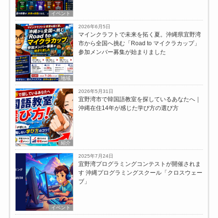
イベント
2026年6月5日
マインクラフトで未来を拓く夏。沖縄県宜野湾
市から全国へ挑む「Road to マイクラカップ」
参加メンバー募集が始まりました
地域
2026年5月31日
宜野湾市で韓国語教室を探しているあなたへ｜
沖縄在住14年が感じた学び方の選び方
紹介
2025年7月24日
宜野湾プログラミングコンテストが開催されま
す 沖縄プログラミングスクール「クロスウェー
ブ」
イベント