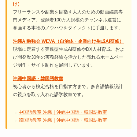
け）
フリーランスや副業を目指す大人のための動画編集専
門メディア。登録者100万人規模のチャンネル運営に
参画する本物のノウハウをダイレクトに手渡します。
沖縄AI勉強会 WEVA（自治体・企業向け生成AI研修）
現場に定着する実践型生成AI研修やDX人材育成、およ
び開発歴30年の実務経験を活かした売れるホームペー
ジ制作・サイト制作を展開しています。
沖縄中国語・韓国語教室
初心者から検定合格を目指す方まで。多言語情報設計
の視点を取り入れた語学教室です。
→
中国語教室 沖縄｜沖縄中国語・韓国語教室
→
韓国語教室 沖縄｜沖縄中国語・韓国語教室