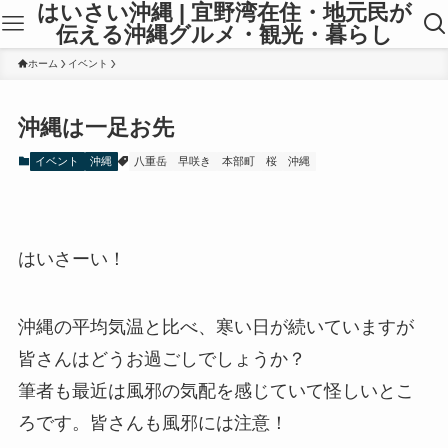
はいさい沖縄 | 宜野湾在住・地元民が
伝える沖縄グルメ・観光・暮らし
ホーム
イベント
沖縄は一足お先
イベント
沖縄
八重岳
早咲き
本部町
桜
沖縄
はいさーい！
沖縄の平均気温と比べ、寒い日が続いていますが
皆さんはどうお過ごしでしょうか？
筆者も最近は風邪の気配を感じていて怪しいとこ
ろです。皆さんも風邪には注意！