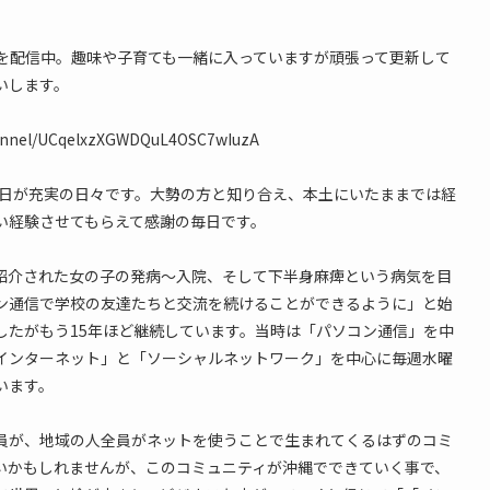
情報を配信中。趣味や子育ても一緒に入っていますが頑張って更新して
いします。
hannel/UCqelxzXGWDQuL4OSC7wIuzA
毎日が充実の日々です。大勢の方と知り合え、本土にいたままでは経
い経験させてもらえて感謝の毎日です。
紹介された女の子の発病〜入院、そして下半身麻痺という病気を目
ン通信で学校の友達たちと交流を続けることができるように」と始
したがもう15年ほど継続しています。当時は「パソコン通信」を中
インターネット」と「ソーシャルネットワーク」を中心に毎週水曜
います。
員が、地域の人全員がネットを使うことで生まれてくるはずのコミ
いかもしれませんが、このコミュニティが沖縄でできていく事で、