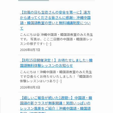
【台風の日も生徒さんの安全を第一に】遠方
から通ってくださる皆さんに感謝✨ 沖縄中国
語・韓国語教室の想いと無料補講制度につい
て
こんにちは😃 沖縄中国語・韓国語教室のみえ先生
です。 写真は、ここ二日間の中国語・韓国語レッ
スンの様子です✨ […]
2026年8月7日
【8月15日開催決定！】お待たせしました✨韓
国語無料体験レッスンのお知らせ
こんにちは！沖縄中国語・韓国語教室のみえ先生
です😊長らくお待たせいたしました！「韓国語の
体験レッスンはいつあり […]
2026年8月3日
【嬉しいご報告が続いた1週間✨】中国語・韓
国語の新クラスが無事開講！笑顔いっぱいの
レッスン風景をご紹介｜沖縄中国語・韓国語