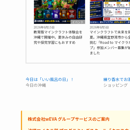
イベント
2026年6月15日
2026年6月5日
教育版マインクラフト体験会を
マインクラフトで未来を
沖縄で開催中。夏休みの自由研
夏。沖縄県宜野湾市から
究や探究学習にもおすすめ
挑む「Road to マイクラ
プ」参加メンバー募集が
ました
今日は「いい風呂の日」！
練り香水でお
今日の沖縄
ショッピング
株式会社wEVA グループサービスのご案内