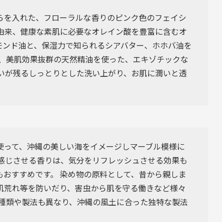
らを入れた、フローラルな香りのピンク色のフェイシ
然由来、健康な素肌に必要なオレイン酸を豊富に含むオ
モンド油と、保湿力で知られるシアバター、ホホバ油を
等、美肌効果抜群の天然精油を使った、エキゾチックな
潤いが残るしっとりとした洗い上がり、お肌に潤いと透
使って、沖縄の美しい海をイメージしマーブル模様に
を感じさせる香りは、気分をリフレッシュさせる効果も
もおすすめです。 染め物の原料として、昔から親しま
肌荒れ等を防いだり、害虫から肌を守る働きなど様々
は種類や製法も異なり、沖縄の風土に合った独特な製法