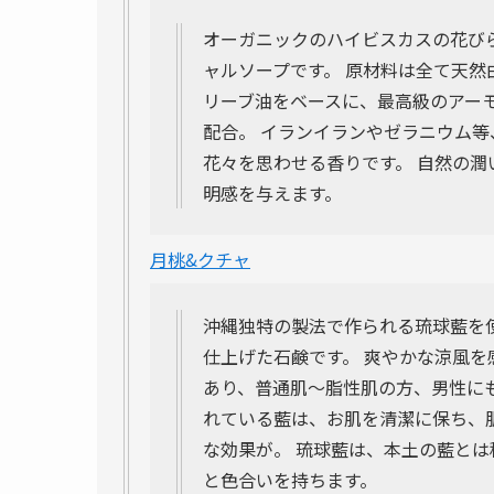
オーガニックのハイビスカスの花び
ャルソープです。 原材料は全て天
リーブ油をベースに、最高級のアー
配合。 イランイランやゼラニウム
花々を思わせる香りです。 自然の
明感を与えます。
月桃&クチャ
沖縄独特の製法で作られる琉球藍を
仕上げた石鹸です。 爽やかな涼風
あり、普通肌～脂性肌の方、男性に
れている藍は、お肌を清潔に保ち、
な効果が。 琉球藍は、本土の藍と
と色合いを持ちます。