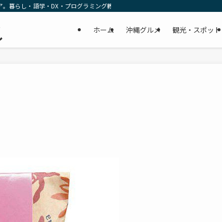
ア。暮らし・語学・DX・プログラミング教育の リアルな一次情報をお届けします
民
ホーム
沖縄グルメ
観光・スポット
し