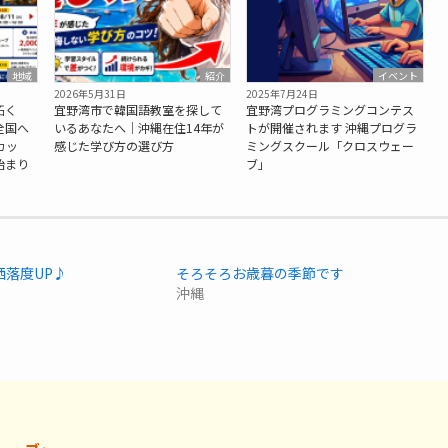
地域
紹介
イベント
2026年5月31日
2025年7月24日
拓く
宜野湾市で韓国語教室を探して
宜野湾プログラミングコンテス
全国へ
いるあなたへ｜沖縄在住14年が
トが開催されます 沖縄プログラ
カッ
感じた学び方の選び方
ミングスクール「クロスウェー
始まり
ブ」
洒落度UP♪
そろそろお歳暮の季節です
沖縄