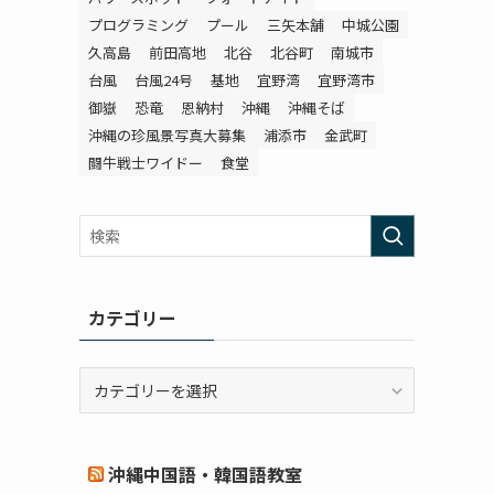
プログラミング
プール
三矢本舗
中城公園
久高島
前田高地
北谷
北谷町
南城市
台風
台風24号
基地
宜野湾
宜野湾市
御嶽
恐竜
恩納村
沖縄
沖縄そば
沖縄の珍風景写真大募集
浦添市
金武町
闘牛戦士ワイドー
食堂
カテゴリー
カ
テ
ゴ
リ
沖縄中国語・韓国語教室
ー