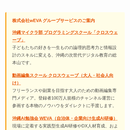
株式会社wEVA グループサービスのご案内
沖縄マイクラ部 プログラミングスクール「クロスウェ
ーブ」
子どもたちの好きを一生ものの論理的思考力と情報設
計のスキルに変える、沖縄の次世代デジタル教育の総
本山です。
動画編集スクール クロスウェーブ（大人・社会人向
け）
フリーランスや副業を目指す大人のための動画編集専
門メディア。登録者100万人規模のチャンネル運営に
参画する本物のノウハウをダイレクトに手渡します。
沖縄AI勉強会 WEVA（自治体・企業向け生成AI研修）
現場に定着する実践型生成AI研修やDX人材育成、およ