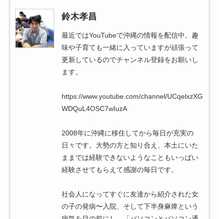
鈴木孝昌
最近ではYouTubeで沖縄の情報を配信中。趣
味や子育ても一緒に入っていますが頑張って
更新しているのでチャンネル登録をお願いし
ます。
https://www.youtube.com/channel/UCqelxzXG
WDQuL4OSC7wIuzA
2008年に沖縄に移住してから毎日が充実の
日々です。大勢の方と知り合え、本土にいた
ままでは経験できないようなこともいっぱい
経験させてもらえて感謝の毎日です。
社会人になってすぐに友達から紹介された女
の子の発病〜入院、そして下半身麻痺という
病気を目の前にし、「パソコンとパソコン通