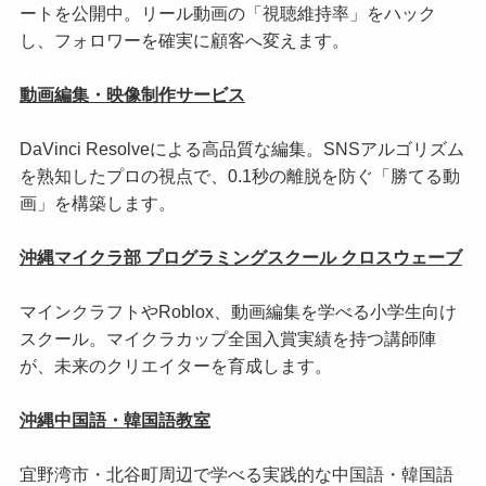
ートを公開中。リール動画の「視聴維持率」をハック
し、フォロワーを確実に顧客へ変えます。
動画編集・映像制作サービス
DaVinci Resolveによる高品質な編集。SNSアルゴリズム
を熟知したプロの視点で、0.1秒の離脱を防ぐ「勝てる動
画」を構築します。
沖縄マイクラ部 プログラミングスクール クロスウェーブ
マインクラフトやRoblox、動画編集を学べる小学生向け
スクール。マイクラカップ全国入賞実績を持つ講師陣
が、未来のクリエイターを育成します。
沖縄中国語・韓国語教室
宜野湾市・北谷町周辺で学べる実践的な中国語・韓国語