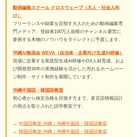
動画編集スクール クロスウェーブ（大人・社会人向
け）
フリーランスや副業を目指す大人のための動画編集専
門メディア。登録者100万人規模のチャンネル運営に
参画する本物のノウハウをダイレクトに手渡します。
沖縄AI勉強会 WEVA（自治体・企業向け生成AI研修）
現場に定着する実践型生成AI研修やDX人材育成、およ
び開発歴30年の実務経験を活かした売れるホームペー
ジ制作・サイト制作を展開しています。
沖縄中国語・韓国語教室
初心者から検定合格を目指す方まで。多言語情報設計
の視点を取り入れた語学教室です。
→
中国語教室 沖縄｜沖縄中国語・韓国語教室
→
韓国語教室 沖縄｜沖縄中国語・韓国語教室