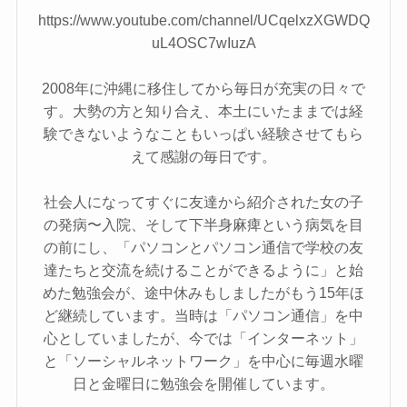
https://www.youtube.com/channel/UCqelxzXGWDQ
uL4OSC7wIuzA
2008年に沖縄に移住してから毎日が充実の日々で
す。大勢の方と知り合え、本土にいたままでは経
験できないようなこともいっぱい経験させてもら
えて感謝の毎日です。
社会人になってすぐに友達から紹介された女の子
の発病〜入院、そして下半身麻痺という病気を目
の前にし、「パソコンとパソコン通信で学校の友
達たちと交流を続けることができるように」と始
めた勉強会が、途中休みもしましたがもう15年ほ
ど継続しています。当時は「パソコン通信」を中
心としていましたが、今では「インターネット」
と「ソーシャルネットワーク」を中心に毎週水曜
日と金曜日に勉強会を開催しています。