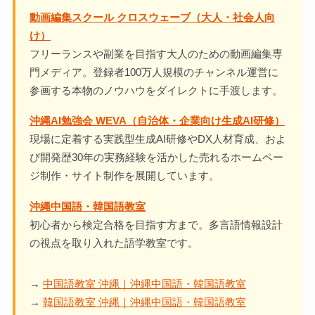
動画編集スクール クロスウェーブ（大人・社会人向
け）
フリーランスや副業を目指す大人のための動画編集専
門メディア。登録者100万人規模のチャンネル運営に
参画する本物のノウハウをダイレクトに手渡します。
沖縄AI勉強会 WEVA（自治体・企業向け生成AI研修）
現場に定着する実践型生成AI研修やDX人材育成、およ
び開発歴30年の実務経験を活かした売れるホームペー
ジ制作・サイト制作を展開しています。
沖縄中国語・韓国語教室
初心者から検定合格を目指す方まで。多言語情報設計
の視点を取り入れた語学教室です。
→
中国語教室 沖縄｜沖縄中国語・韓国語教室
→
韓国語教室 沖縄｜沖縄中国語・韓国語教室