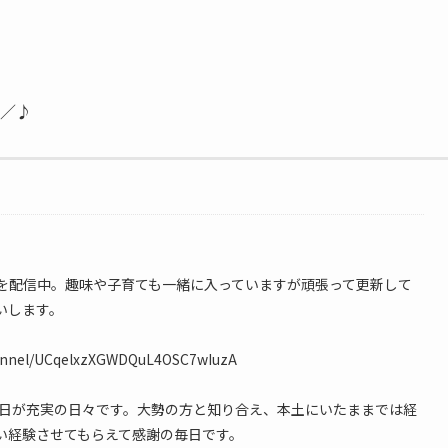
)／♪
情報を配信中。趣味や子育ても一緒に入っていますが頑張って更新して
いします。
hannel/UCqelxzXGWDQuL4OSC7wIuzA
毎日が充実の日々です。大勢の方と知り合え、本土にいたままでは経
い経験させてもらえて感謝の毎日です。