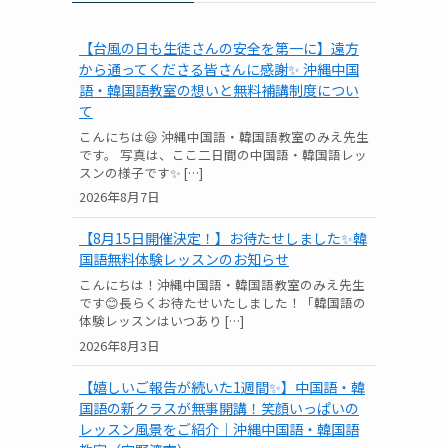
【台風の日も生徒さんの安全を第一に】遠方
から通ってくださる皆さんに感謝✨ 沖縄中国
語・韓国語教室の想いと無料補講制度につい
て
こんにちは😃 沖縄中国語・韓国語教室のみえ先生
です。 写真は、ここ二日間の中国語・韓国語レッ
スンの様子です✨ […]
2026年8月7日
【8月15日開催決定！】お待たせしました✨韓
国語無料体験レッスンのお知らせ
こんにちは！沖縄中国語・韓国語教室のみえ先生
です😊長らくお待たせいたしました！「韓国語の
体験レッスンはいつあり […]
2026年8月3日
【嬉しいご報告が続いた1週間✨】中国語・韓
国語の新クラスが無事開講！笑顔いっぱいの
レッスン風景をご紹介｜沖縄中国語・韓国語