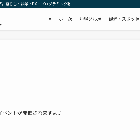
ア。暮らし・語学・DX・プログラミング教育の リアルな一次情報をお届けします
民
ホーム
沖縄グルメ
観光・スポット
し
イベントが開催されますよ♪