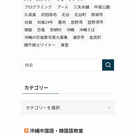
プログラミング
プール
三矢本舗
中城公園
久高島
前田高地
北谷
北谷町
南城市
台風
台風24号
基地
宜野湾
宜野湾市
御嶽
恐竜
恩納村
沖縄
沖縄そば
沖縄の珍風景写真大募集
浦添市
金武町
闘牛戦士ワイドー
食堂
カテゴリー
カ
テ
ゴ
リ
沖縄中国語・韓国語教室
ー