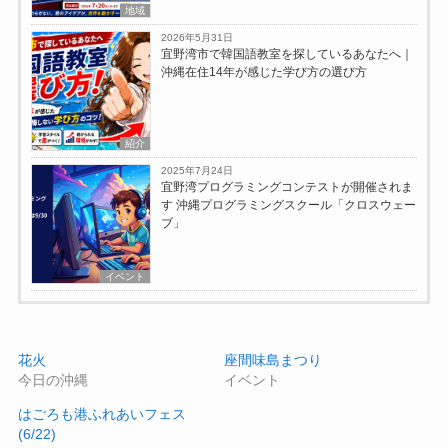
地域
2026年5月31日
宜野湾市で韓国語教室を探しているあなたへ｜
沖縄在住14年が感じた学び方の選び方
紹介
2025年7月24日
宜野湾プログラミングコンテストが開催されま
す 沖縄プログラミングスクール「クロスウェー
ブ」
イベント
花火
座間味島まつり
今日の沖縄
イベント
はごろも港ふれあいフェス
(6/22)