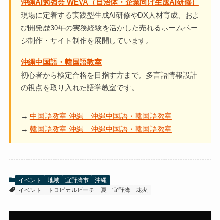
沖縄AI勉強会 WEVA（自治体・企業向け生成AI研修）
現場に定着する実践型生成AI研修やDX人材育成、およ
び開発歴30年の実務経験を活かした売れるホームペー
ジ制作・サイト制作を展開しています。
沖縄中国語・韓国語教室
初心者から検定合格を目指す方まで。多言語情報設計
の視点を取り入れた語学教室です。
→
中国語教室 沖縄｜沖縄中国語・韓国語教室
→
韓国語教室 沖縄｜沖縄中国語・韓国語教室
イベント
地域
宜野湾市
沖縄
イベント
トロピカルビーチ
夏
宜野湾
花火