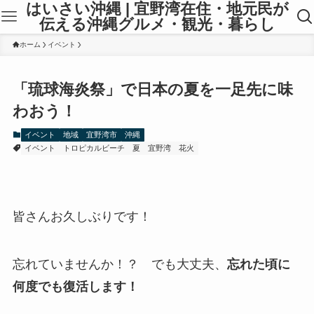
はいさい沖縄 | 宜野湾在住・地元民が
伝える沖縄グルメ・観光・暮らし
ホーム
イベント
「琉球海炎祭」で日本の夏を一足先に味
わおう！
イベント
地域
宜野湾市
沖縄
イベント
トロピカルビーチ
夏
宜野湾
花火
皆さんお久しぶりです！
忘れていませんか！？ でも大丈夫、
忘れた頃に
何度でも復活します！