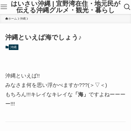
はいさい沖縄 | 宜野湾在住・地元民が
伝える沖縄グルメ・観光・暮らし
ホーム
沖縄
沖縄といえば海でしょう♪
沖縄
沖縄といえば!!
みなさま何を思い浮かべますか???(＞▽＜)
もちろん!!!キレイなキレイな
「海」
ですよねーーー
ー!!!