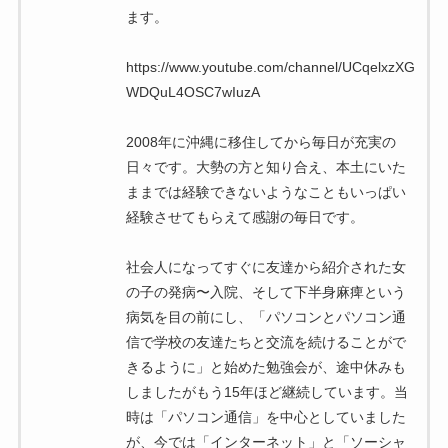
ます。
https://www.youtube.com/channel/UCqelxzXG
WDQuL4OSC7wIuzA
2008年に沖縄に移住してから毎日が充実の
日々です。大勢の方と知り合え、本土にいた
ままでは経験できないようなこともいっぱい
経験させてもらえて感謝の毎日です。
社会人になってすぐに友達から紹介された女
の子の発病〜入院、そして下半身麻痺という
病気を目の前にし、「パソコンとパソコン通
信で学校の友達たちと交流を続けることがで
きるように」と始めた勉強会が、途中休みも
しましたがもう15年ほど継続しています。当
時は「パソコン通信」を中心としていました
が、今では「インターネット」と「ソーシャ