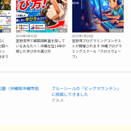
地域
紹介
イベント
2026年5月31日
2025年7月24日
拓く
宜野湾市で韓国語教室を探して
宜野湾プログラミングコンテス
全国へ
いるあなたへ｜沖縄在住14年が
トが開催されます 沖縄プログラ
カッ
感じた学び方の選び方
ミングスクール「クロスウェー
始まり
ブ」
公園（沖縄県沖縄市知
ブルーシールの「ビッグマウンテン」
に挑戦してきました
グルメ