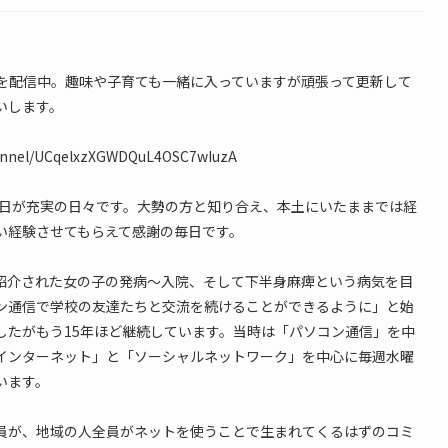
情報を配信中。趣味や子育ても一緒に入っていますが頑張って更新して
いします。
hannel/UCqelxzXGWDQuL4OSC7wIuzA
毎日が充実の日々です。大勢の方と知り合え、本土にいたままでは経
い経験させてもらえて感謝の毎日です。
紹介された女の子の発病〜入院、そして下半身麻痺という病気を目
ン通信で学校の友達たちと交流を続けることができるように」と始
したがもう15年ほど継続しています。当時は「パソコン通信」を中
インターネット」と「ソーシャルネットワーク」を中心に毎週水曜
います。
員が、地域の人全員がネットを使うことで生まれてくるはずのコミ