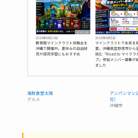
イベント
2026年6月15日
2026年6月5日
教育版マインクラフト体験会を
マインクラフトで未来を
沖縄で開催中。夏休みの自由研
夏。沖縄県宜野湾市から
究や探究学習にもおすすめ
挑む「Road to マイクラ
プ」参加メンバー募集が
ました
海鮮食堂太陽
アンパンマン
グルメ
花）
沖縄市