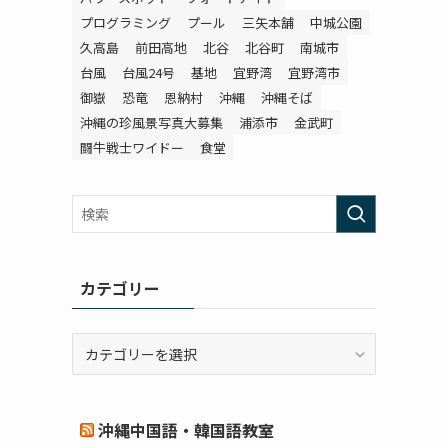
プログラミング
プール
三矢本舗
中城公園
久高島
前田高地
北谷
北谷町
南城市
台風
台風24号
基地
宜野湾
宜野湾市
御嶽
恐竜
恩納村
沖縄
沖縄そば
沖縄の珍風景写真大募集
浦添市
金武町
闘牛戦士ワイドー
食堂
カテゴリー
カ
テ
ゴ
リ
沖縄中国語・韓国語教室
ー