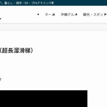
ア。暮らし・語学・DX・プログラミング教育の リアルな一次情報をお届けします
民
ホーム
沖縄グルメ
観光・スポット
し
（超長溜滑梯）
す