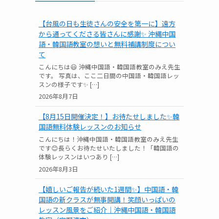
【台風の日も生徒さんの安全を第一に】遠方
から通ってくださる皆さんに感謝✨ 沖縄中国
語・韓国語教室の想いと無料補講制度につい
て
こんにちは😃 沖縄中国語・韓国語教室のみえ先生
です。 写真は、ここ二日間の中国語・韓国語レッ
スンの様子です✨ […]
2026年8月7日
【8月15日開催決定！】お待たせしました✨韓
国語無料体験レッスンのお知らせ
こんにちは！沖縄中国語・韓国語教室のみえ先生
です😊長らくお待たせいたしました！「韓国語の
体験レッスンはいつあり […]
2026年8月3日
【嬉しいご報告が続いた1週間✨】中国語・韓
国語の新クラスが無事開講！笑顔いっぱいの
レッスン風景をご紹介｜沖縄中国語・韓国語