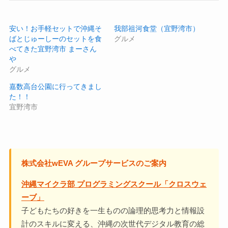
安い！お手軽セットで沖縄そ
我部祖河食堂（宜野湾市）
ばとじゅーしーのセットを食
グルメ
べてきた宜野湾市 まーさん
や
グルメ
嘉数高台公園に行ってきまし
た！！
宜野湾市
株式会社wEVA グループサービスのご案内
沖縄マイクラ部 プログラミングスクール「クロスウェ
ーブ」
子どもたちの好きを一生ものの論理的思考力と情報設
計のスキルに変える、沖縄の次世代デジタル教育の総