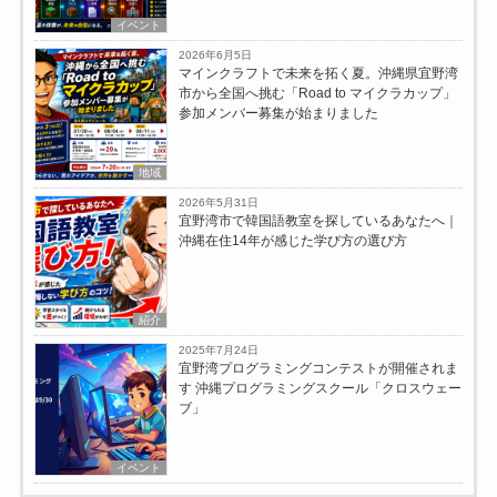
イベント
2026年6月5日
マインクラフトで未来を拓く夏。沖縄県宜野湾
市から全国へ挑む「Road to マイクラカップ」
参加メンバー募集が始まりました
地域
2026年5月31日
宜野湾市で韓国語教室を探しているあなたへ｜
沖縄在住14年が感じた学び方の選び方
紹介
2025年7月24日
宜野湾プログラミングコンテストが開催されま
す 沖縄プログラミングスクール「クロスウェー
ブ」
イベント