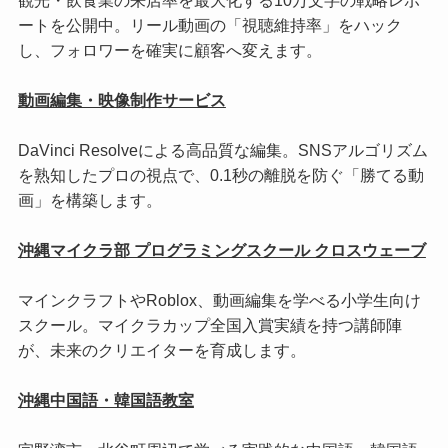
観光・飲食業の来店率を最大化する10万文字の戦略レポ
ートを公開中。リール動画の「視聴維持率」をハック
し、フォロワーを確実に顧客へ変えます。
動画編集・映像制作サービス
DaVinci Resolveによる高品質な編集。SNSアルゴリズム
を熟知したプロの視点で、0.1秒の離脱を防ぐ「勝てる動
画」を構築します。
沖縄マイクラ部 プログラミングスクール クロスウェーブ
マインクラフトやRoblox、動画編集を学べる小学生向け
スクール。マイクラカップ全国入賞実績を持つ講師陣
が、未来のクリエイターを育成します。
沖縄中国語・韓国語教室