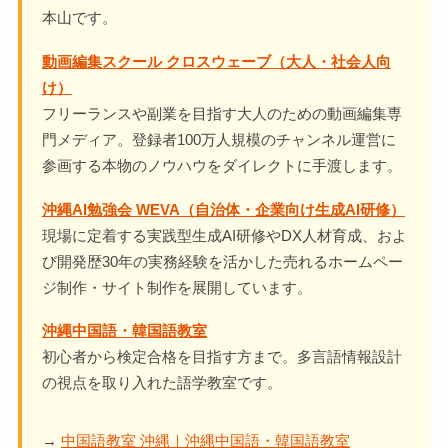
本山です。
動画編集スクール クロスウェーブ（大人・社会人向
け）
フリーランスや副業を目指す大人のための動画編集専
門メディア。登録者100万人規模のチャンネル運営に
参画する本物のノウハウをダイレクトに手渡します。
沖縄AI勉強会 WEVA（自治体・企業向け生成AI研修）
現場に定着する実践型生成AI研修やDX人材育成、およ
び開発歴30年の実務経験を活かした売れるホームペー
ジ制作・サイト制作を展開しています。
沖縄中国語・韓国語教室
初心者から検定合格を目指す方まで。多言語情報設計
の視点を取り入れた語学教室です。
→
中国語教室 沖縄｜沖縄中国語・韓国語教室