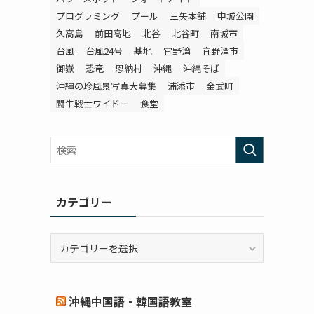
プログラミング
プール
三矢本舗
中城公園
久高島
前田高地
北谷
北谷町
南城市
台風
台風24号
基地
宜野湾
宜野湾市
御嶽
恐竜
恩納村
沖縄
沖縄そば
沖縄の珍風景写真大募集
浦添市
金武町
闘牛戦士ワイドー
食堂
カテゴリー
カ
テ
ゴ
リ
沖縄中国語・韓国語教室
ー