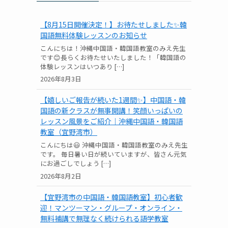
【8月15日開催決定！】お待たせしました✨韓
国語無料体験レッスンのお知らせ
こんにちは！沖縄中国語・韓国語教室のみえ先生
です😊長らくお待たせいたしました！「韓国語の
体験レッスンはいつあり […]
2026年8月3日
【嬉しいご報告が続いた1週間✨】中国語・韓
国語の新クラスが無事開講！笑顔いっぱいの
レッスン風景をご紹介｜沖縄中国語・韓国語
教室（宜野湾市）
こんにちは😃 沖縄中国語・韓国語教室のみえ先生
です。 毎日暑い日が続いていますが、皆さん元気
にお過ごしでしょう […]
2026年8月2日
【宜野湾市の中国語・韓国語教室】初心者歓
迎！マンツーマン・グループ・オンライン・
無料補講で無理なく続けられる語学教室