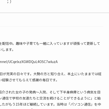
＾＾；）
情報を配信中。趣味や子育ても一緒に入っていますが頑張って更新して
いします。
hannel/UCqelxzXGWDQuL4OSC7wIuzA
毎日が充実の日々です。大勢の方と知り合え、本土にいたままでは経
い経験させてもらえて感謝の毎日です。
紹介された女の子の発病〜入院、そして下半身麻痺という病気を目
ン通信で学校の友達たちと交流を続けることができるように」と始
したがもう15年ほど継続しています。当時は「パソコン通信」を中