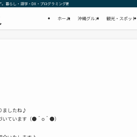
ア。暮らし・語学・DX・プログラミング教育の リアルな一次情報をお届けします
民
ホーム
沖縄グルメ
観光・スポット
し
りましたね♪
づいています（●＾o＾●）