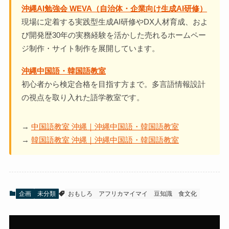
沖縄AI勉強会 WEVA（自治体・企業向け生成AI研修）
現場に定着する実践型生成AI研修やDX人材育成、およ
び開発歴30年の実務経験を活かした売れるホームペー
ジ制作・サイト制作を展開しています。
沖縄中国語・韓国語教室
初心者から検定合格を目指す方まで。多言語情報設計
の視点を取り入れた語学教室です。
→
中国語教室 沖縄｜沖縄中国語・韓国語教室
→
韓国語教室 沖縄｜沖縄中国語・韓国語教室
企画
未分類
おもしろ
アフリカマイマイ
豆知識
食文化