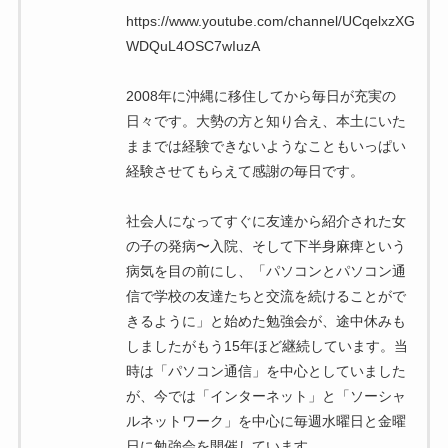
https://www.youtube.com/channel/UCqelxzXG
WDQuL4OSC7wIuzA
2008年に沖縄に移住してから毎日が充実の
日々です。大勢の方と知り合え、本土にいた
ままでは経験できないようなこともいっぱい
経験させてもらえて感謝の毎日です。
社会人になってすぐに友達から紹介された女
の子の発病〜入院、そして下半身麻痺という
病気を目の前にし、「パソコンとパソコン通
信で学校の友達たちと交流を続けることがで
きるように」と始めた勉強会が、途中休みも
しましたがもう15年ほど継続しています。当
時は「パソコン通信」を中心としていました
が、今では「インターネット」と「ソーシャ
ルネットワーク」を中心に毎週水曜日と金曜
日に勉強会を開催しています。