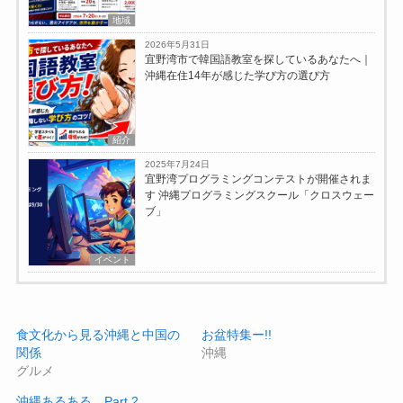
地域
2026年5月31日
宜野湾市で韓国語教室を探しているあなたへ｜
沖縄在住14年が感じた学び方の選び方
紹介
2025年7月24日
宜野湾プログラミングコンテストが開催されま
す 沖縄プログラミングスクール「クロスウェー
ブ」
イベント
食文化から見る沖縄と中国の
お盆特集ー!!
関係
沖縄
グルメ
沖縄あるある Part.2