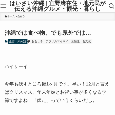
はいさい沖縄 | 宜野湾在住・地元民が
伝える沖縄グルメ・観光・暮らし
ホーム
企画
沖縄では食べ物、でも県外では…
企画
未分類
おもしろ
アフリカマイマイ
豆知識
食文化
ハイサーイ！
今年も残すところ後1ヶ月です。早い！12月と言え
ばクリスマス、年末年始とお祝い事が多くなる季
節ですよね！「師走」っていうくらいだし。