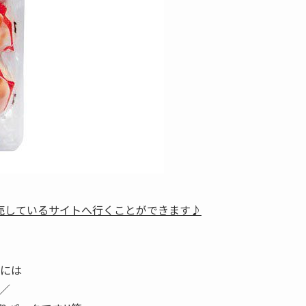
売しているサイトへ行くことができます♪
）には
)／