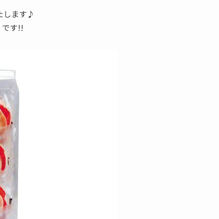
たします♪
」
です!!