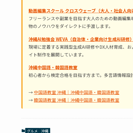
動画編集スクール クロスウェーブ（大人・社会人向
フリーランスや副業を目指す大人のための動画編集専
物のノウハウをダイレクトに手渡します。
沖縄AI勉強会 WEVA（自治体・企業向け生成AI研修
現場に定着する実践型生成AI研修やDX人材育成、
イト制作を展開しています。
沖縄中国語・韓国語教室
初心者から検定合格を目指す方まで。多言語情報設
→
中国語教室 沖縄｜沖縄中国語・韓国語教室
→
韓国語教室 沖縄｜沖縄中国語・韓国語教室
グルメ
沖縄