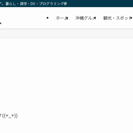
ア。暮らし・語学・DX・プログラミング教育の リアルな一次情報をお届けします
民
ホーム
沖縄グルメ
観光・スポット
し
+_+))