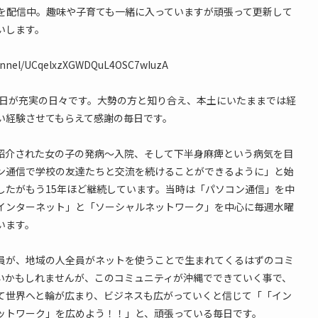
情報を配信中。趣味や子育ても一緒に入っていますが頑張って更新して
いします。
hannel/UCqelxzXGWDQuL4OSC7wIuzA
毎日が充実の日々です。大勢の方と知り合え、本土にいたままでは経
い経験させてもらえて感謝の毎日です。
紹介された女の子の発病〜入院、そして下半身麻痺という病気を目
ン通信で学校の友達たちと交流を続けることができるように」と始
したがもう15年ほど継続しています。当時は「パソコン通信」を中
インターネット」と「ソーシャルネットワーク」を中心に毎週水曜
います。
員が、地域の人全員がネットを使うことで生まれてくるはずのコミ
いかもしれませんが、このコミュニティが沖縄でできていく事で、
て世界へと輪が広まり、ビジネスも広がっていくと信じて「「イン
ットワーク」を広めよう！！」と、頑張っている毎日です。