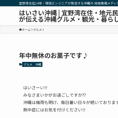
宜野湾在住14年・現役エンジニアが発信する沖縄の 地域情報メディ
はいさい沖縄 | 宜野湾在住・地元
が伝える沖縄グルメ・観光・暮ら
ホーム
グルメ
年中無休のお菓子です♪
グルメ
沖縄
はいさーい!!
みなさまいかがお過ごしですか??
沖縄は梅雨も明け、毎日暑い日々が続いております((
熱中症にはお気を付けください!!