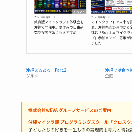
イベント
2026年6月15日
2026年6月5日
教育版マインクラフト体験会を
マインクラフトで未来を
沖縄で開催中。夏休みの自由研
夏。沖縄県宜野湾市から
究や探究学習にもおすすめ
挑む「Road to マイクラ
プ」参加メンバー募集が
ました
沖縄あるある Part.2
沖縄では食べ
グルメ
企画
株式会社wEVA グループサービスのご案内
沖縄マイクラ部 プログラミングスクール「クロスウ
子どもたちの好きを一生ものの論理的思考力と情報