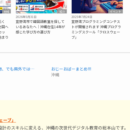
地域
紹介
イベント
2026年5月31日
2025年7月24日
拓く
宜野湾市で韓国語教室を探して
宜野湾プログラミングコンテス
全国へ
いるあなたへ｜沖縄在住14年が
トが開催されます 沖縄プログラ
カッ
感じた学び方の選び方
ミングスクール「クロスウェー
始まり
ブ」
物、でも県外では…
おじーおばーまとめ!!!
沖縄
ェーブ」
設計のスキルに変える、沖縄の次世代デジタル教育の総本山です。