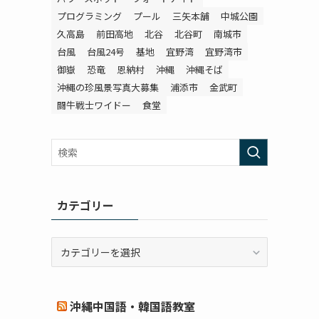
プログラミング
プール
三矢本舗
中城公園
久高島
前田高地
北谷
北谷町
南城市
台風
台風24号
基地
宜野湾
宜野湾市
御嶽
恐竜
恩納村
沖縄
沖縄そば
沖縄の珍風景写真大募集
浦添市
金武町
闘牛戦士ワイドー
食堂
カテゴリー
カ
テ
ゴ
リ
沖縄中国語・韓国語教室
ー