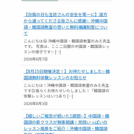
【台風の日も生徒さんの安全を第一に】遠方
から通ってくださる皆さんに感謝✨ 沖縄中国
語・韓国語教室の想いと無料補講制度につい
て
こんにちは😃 沖縄中国語・韓国語教室のみえ先生
です。 写真は、ここ二日間の中国語・韓国語レッ
スンの様子です✨ […]
2026年8月7日
【8月15日開催決定！】お待たせしました✨韓
国語無料体験レッスンのお知らせ
こんにちは！沖縄中国語・韓国語教室のみえ先生
です😊長らくお待たせいたしました！「韓国語の
体験レッスンはいつあり […]
2026年8月3日
【嬉しいご報告が続いた1週間✨】中国語・韓
国語の新クラスが無事開講！笑顔いっぱいの
レッスン風景をご紹介｜沖縄中国語・韓国語