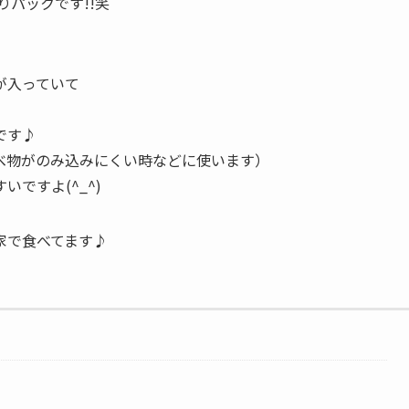
りパックです!!笑
が入っていて
です♪
べ物がのみ込みにくい時などに使います）
ですよ(^_^)
家で食べてます♪