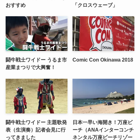
おすすめ
「クロスウェーブ」
闘牛戦士ワイドー うるま市
Comic Con Okinawa 2018
産業まつりで大興奮！
闘牛戦士ワイドー 主題歌発
日本一早い海開き！万座ビ
表（生演奏）記者会見に行
ーチ（ANAインターコンチ
ってきました
ネンタル万座ビーチリゾー