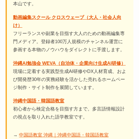
本山です。
動画編集スクール クロスウェーブ（大人・社会人向
け）
フリーランスや副業を目指す大人のための動画編集専
門メディア。登録者100万人規模のチャンネル運営に
参画する本物のノウハウをダイレクトに手渡します。
沖縄AI勉強会 WEVA（自治体・企業向け生成AI研修）
現場に定着する実践型生成AI研修やDX人材育成、およ
び開発歴30年の実務経験を活かした売れるホームペー
ジ制作・サイト制作を展開しています。
沖縄中国語・韓国語教室
初心者から検定合格を目指す方まで。多言語情報設計
の視点を取り入れた語学教室です。
→
中国語教室 沖縄｜沖縄中国語・韓国語教室