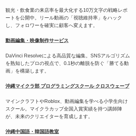
観光・飲食業の来店率を最大化する10万文字の戦略レポ
ートを公開中。リール動画の「視聴維持率」をハック
し、フォロワーを確実に顧客へ変えます。
動画編集・映像制作サービス
DaVinci Resolveによる高品質な編集。SNSアルゴリズム
を熟知したプロの視点で、0.1秒の離脱を防ぐ「勝てる動
画」を構築します。
沖縄マイクラ部 プログラミングスクール クロスウェーブ
マインクラフトやRoblox、動画編集を学べる小学生向け
スクール。マイクラカップ全国入賞実績を持つ講師陣
が、未来のクリエイターを育成します。
沖縄中国語・韓国語教室