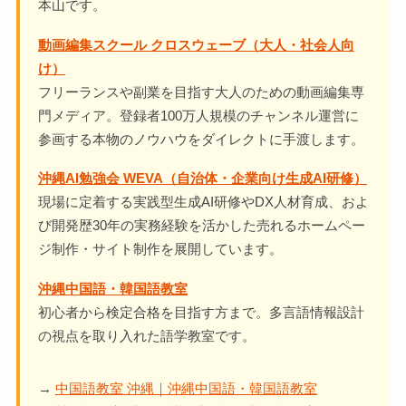
本山です。
動画編集スクール クロスウェーブ（大人・社会人向
け）
フリーランスや副業を目指す大人のための動画編集専
門メディア。登録者100万人規模のチャンネル運営に
参画する本物のノウハウをダイレクトに手渡します。
沖縄AI勉強会 WEVA（自治体・企業向け生成AI研修）
現場に定着する実践型生成AI研修やDX人材育成、およ
び開発歴30年の実務経験を活かした売れるホームペー
ジ制作・サイト制作を展開しています。
沖縄中国語・韓国語教室
初心者から検定合格を目指す方まで。多言語情報設計
の視点を取り入れた語学教室です。
→
中国語教室 沖縄｜沖縄中国語・韓国語教室