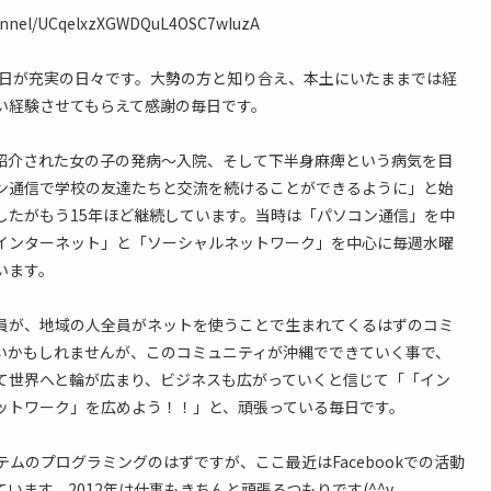
hannel/UCqelxzXGWDQuL4OSC7wIuzA
毎日が充実の日々です。大勢の方と知り合え、本土にいたままでは経
い経験させてもらえて感謝の毎日です。
紹介された女の子の発病〜入院、そして下半身麻痺という病気を目
ン通信で学校の友達たちと交流を続けることができるように」と始
したがもう15年ほど継続しています。当時は「パソコン通信」を中
インターネット」と「ソーシャルネットワーク」を中心に毎週水曜
います。
員が、地域の人全員がネットを使うことで生まれてくるはずのコミ
いかもしれませんが、このコミュニティが沖縄でできていく事で、
て世界へと輪が広まり、ビジネスも広がっていくと信じて「「イン
ットワーク」を広めよう！！」と、頑張っている毎日です。
テムのプログラミングのはずですが、ここ最近はFacebookでの活動
います。2012年は仕事もきちんと頑張るつもりです(^^v