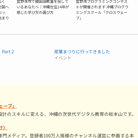
拓く
宜野湾市で韓国語教室を探して
宜野湾プログラミングコンテス
全国へ
いるあなたへ｜沖縄在住14年が
トが開催されます 沖縄プログラ
カッ
感じた学び方の選び方
ミングスクール「クロスウェー
始まり
ブ」
art.2
産業まつりに行ってきました
イベント
ェーブ」
設計のスキルに変える、沖縄の次世代デジタル教育の総本山です。
け）
門メディア。登録者100万人規模のチャンネル運営に参画する本