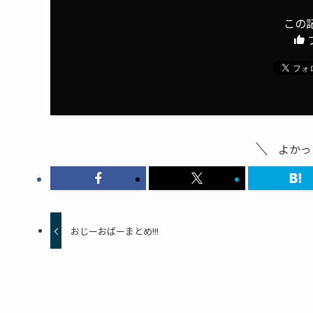
この
よかっ
おじーおばーまとめ!!!