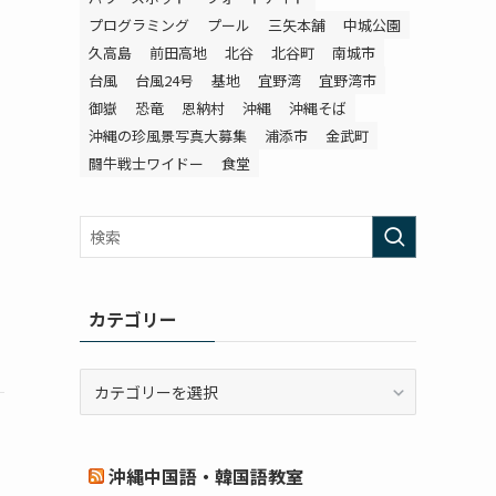
プログラミング
プール
三矢本舗
中城公園
久高島
前田高地
北谷
北谷町
南城市
台風
台風24号
基地
宜野湾
宜野湾市
御嶽
恐竜
恩納村
沖縄
沖縄そば
沖縄の珍風景写真大募集
浦添市
金武町
闘牛戦士ワイドー
食堂
カテゴリー
カ
テ
ゴ
リ
沖縄中国語・韓国語教室
ー