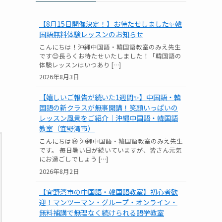
【8月15日開催決定！】お待たせしました✨韓
国語無料体験レッスンのお知らせ
こんにちは！沖縄中国語・韓国語教室のみえ先生
です😊長らくお待たせいたしました！「韓国語の
体験レッスンはいつあり […]
2026年8月3日
【嬉しいご報告が続いた1週間✨】中国語・韓
国語の新クラスが無事開講！笑顔いっぱいの
レッスン風景をご紹介｜沖縄中国語・韓国語
教室（宜野湾市）
こんにちは😃 沖縄中国語・韓国語教室のみえ先生
です。 毎日暑い日が続いていますが、皆さん元気
にお過ごしでしょう […]
2026年8月2日
【宜野湾市の中国語・韓国語教室】初心者歓
迎！マンツーマン・グループ・オンライン・
無料補講で無理なく続けられる語学教室