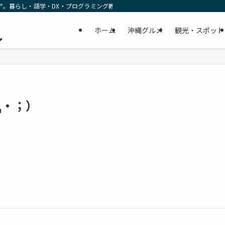
ア。暮らし・語学・DX・プログラミング教育の リアルな一次情報をお届けします
民
ホーム
沖縄グルメ
観光・スポット
し
Д・；）