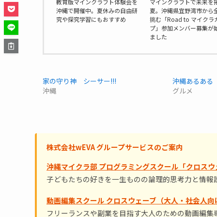
教育版マインクラフト体験会を
マインクラフトで未来を
沖縄で開催中。夏休みの自由研
夏。沖縄県宜野湾市から
究や探究学習にもおすすめ
挑む「Road to マイクラ
プ」参加メンバー募集が
ました
家の守り神 シーサー!!!
沖縄あるある P
沖縄
グルメ
株式会社wEVA グループサービスのご案内
沖縄マイクラ部 プログラミングスクール「クロスウ
子どもたちの好きを一生ものの論理的思考力と情報
動画編集スクール クロスウェーブ（大人・社会人向
フリーランスや副業を目指す大人のための動画編集専