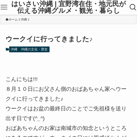
はいさい沖縄 | 宜野湾在住・地元民が
伝える沖縄グルメ・観光・暮らし
ホーム
沖縄
ウークイに行ってきました♪
沖縄
沖縄の文化・歴史
こんにちは!!!
８月１０日にお父さん側のおばあちゃん家へウー
クイに行ってきました♪
ウークイはお盆の最終日のことでご先祖様を送り
出す日です(
^_^
)
おばあちゃんのお家は南城市の知念というところ