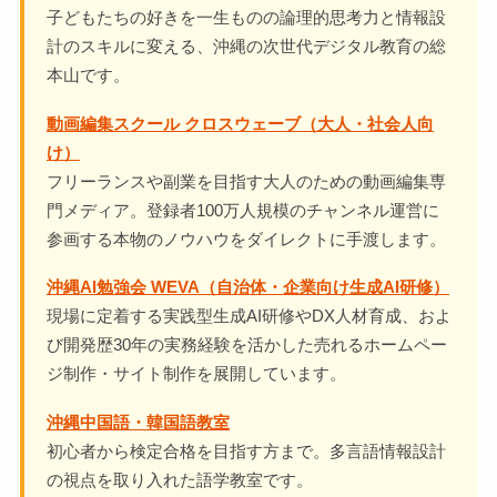
子どもたちの好きを一生ものの論理的思考力と情報設
計のスキルに変える、沖縄の次世代デジタル教育の総
本山です。
動画編集スクール クロスウェーブ（大人・社会人向
け）
フリーランスや副業を目指す大人のための動画編集専
門メディア。登録者100万人規模のチャンネル運営に
参画する本物のノウハウをダイレクトに手渡します。
沖縄AI勉強会 WEVA（自治体・企業向け生成AI研修）
現場に定着する実践型生成AI研修やDX人材育成、およ
び開発歴30年の実務経験を活かした売れるホームペー
ジ制作・サイト制作を展開しています。
沖縄中国語・韓国語教室
初心者から検定合格を目指す方まで。多言語情報設計
の視点を取り入れた語学教室です。