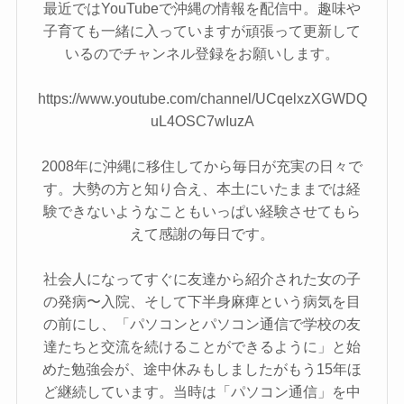
最近ではYouTubeで沖縄の情報を配信中。趣味や
子育ても一緒に入っていますが頑張って更新して
いるのでチャンネル登録をお願いします。
https://www.youtube.com/channel/UCqelxzXGWDQ
uL4OSC7wIuzA
2008年に沖縄に移住してから毎日が充実の日々で
す。大勢の方と知り合え、本土にいたままでは経
験できないようなこともいっぱい経験させてもら
えて感謝の毎日です。
社会人になってすぐに友達から紹介された女の子
の発病〜入院、そして下半身麻痺という病気を目
の前にし、「パソコンとパソコン通信で学校の友
達たちと交流を続けることができるように」と始
めた勉強会が、途中休みもしましたがもう15年ほ
ど継続しています。当時は「パソコン通信」を中