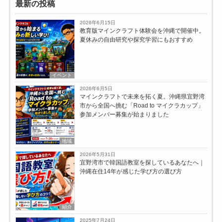
最新の投稿
2026年6月15日
教育版マインクラフト体験会を沖縄で開催中。
夏休みの自由研究や探究学習にもおすすめ
イベント
2026年6月5日
マインクラフトで未来を拓く夏。沖縄県宜野湾
市から全国へ挑む「Road to マイクラカップ」
参加メンバー募集が始まりました
地域
2026年5月31日
宜野湾市で韓国語教室を探しているあなたへ｜
沖縄在住14年が感じた学び方の選び方
紹介
2025年7月24日