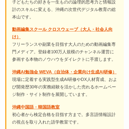
子どもたちの好きを一生ものの論理的思考力と情報設
計のスキルに変える、沖縄の次世代デジタル教育の総
本山です。
動画編集スクール クロスウェーブ（大人・社会人向
け）
フリーランスや副業を目指す大人のための動画編集専
門メディア。登録者100万人規模のチャンネル運営に
参画する本物のノウハウをダイレクトに手渡します。
沖縄AI勉強会 WEVA（自治体・企業向け生成AI研修）
現場に定着する実践型生成AI研修やDX人材育成、およ
び開発歴30年の実務経験を活かした売れるホームペー
ジ制作・サイト制作を展開しています。
沖縄中国語・韓国語教室
初心者から検定合格を目指す方まで。多言語情報設計
の視点を取り入れた語学教室です。