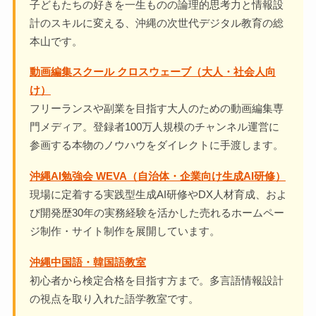
子どもたちの好きを一生ものの論理的思考力と情報設
計のスキルに変える、沖縄の次世代デジタル教育の総
本山です。
動画編集スクール クロスウェーブ（大人・社会人向
け）
フリーランスや副業を目指す大人のための動画編集専
門メディア。登録者100万人規模のチャンネル運営に
参画する本物のノウハウをダイレクトに手渡します。
沖縄AI勉強会 WEVA（自治体・企業向け生成AI研修）
現場に定着する実践型生成AI研修やDX人材育成、およ
び開発歴30年の実務経験を活かした売れるホームペー
ジ制作・サイト制作を展開しています。
沖縄中国語・韓国語教室
初心者から検定合格を目指す方まで。多言語情報設計
の視点を取り入れた語学教室です。