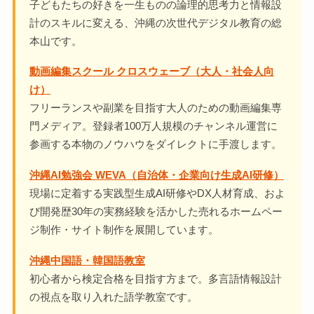
子どもたちの好きを一生ものの論理的思考力と情報設
計のスキルに変える、沖縄の次世代デジタル教育の総
本山です。
動画編集スクール クロスウェーブ（大人・社会人向
け）
フリーランスや副業を目指す大人のための動画編集専
門メディア。登録者100万人規模のチャンネル運営に
参画する本物のノウハウをダイレクトに手渡します。
沖縄AI勉強会 WEVA（自治体・企業向け生成AI研修）
現場に定着する実践型生成AI研修やDX人材育成、およ
び開発歴30年の実務経験を活かした売れるホームペー
ジ制作・サイト制作を展開しています。
沖縄中国語・韓国語教室
初心者から検定合格を目指す方まで。多言語情報設計
の視点を取り入れた語学教室です。