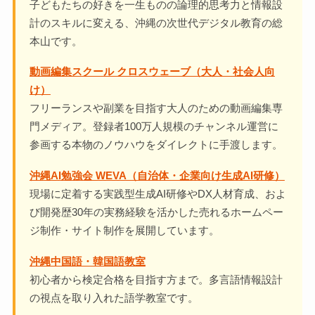
子どもたちの好きを一生ものの論理的思考力と情報設
計のスキルに変える、沖縄の次世代デジタル教育の総
本山です。
動画編集スクール クロスウェーブ（大人・社会人向
け）
フリーランスや副業を目指す大人のための動画編集専
門メディア。登録者100万人規模のチャンネル運営に
参画する本物のノウハウをダイレクトに手渡します。
沖縄AI勉強会 WEVA（自治体・企業向け生成AI研修）
現場に定着する実践型生成AI研修やDX人材育成、およ
び開発歴30年の実務経験を活かした売れるホームペー
ジ制作・サイト制作を展開しています。
沖縄中国語・韓国語教室
初心者から検定合格を目指す方まで。多言語情報設計
の視点を取り入れた語学教室です。