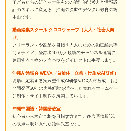
子どもたちの好きを一生ものの論理的思考力と情報設
計のスキルに変える、沖縄の次世代デジタル教育の総
本山です。
動画編集スクール クロスウェーブ（大人・社会人向
け）
フリーランスや副業を目指す大人のための動画編集専
門メディア。登録者100万人規模のチャンネル運営に
参画する本物のノウハウをダイレクトに手渡します。
沖縄AI勉強会 WEVA（自治体・企業向け生成AI研修）
現場に定着する実践型生成AI研修やDX人材育成、およ
び開発歴30年の実務経験を活かした売れるホームペー
ジ制作・サイト制作を展開しています。
沖縄中国語・韓国語教室
初心者から検定合格を目指す方まで。多言語情報設計
の視点を取り入れた語学教室です。