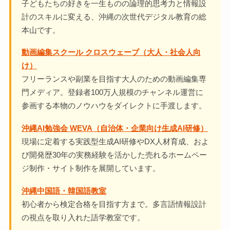
子どもたちの好きを一生ものの論理的思考力と情報設
計のスキルに変える、沖縄の次世代デジタル教育の総
本山です。
動画編集スクール クロスウェーブ（大人・社会人向
け）
フリーランスや副業を目指す大人のための動画編集専
門メディア。登録者100万人規模のチャンネル運営に
参画する本物のノウハウをダイレクトに手渡します。
沖縄AI勉強会 WEVA（自治体・企業向け生成AI研修）
現場に定着する実践型生成AI研修やDX人材育成、およ
び開発歴30年の実務経験を活かした売れるホームペー
ジ制作・サイト制作を展開しています。
沖縄中国語・韓国語教室
初心者から検定合格を目指す方まで。多言語情報設計
の視点を取り入れた語学教室です。