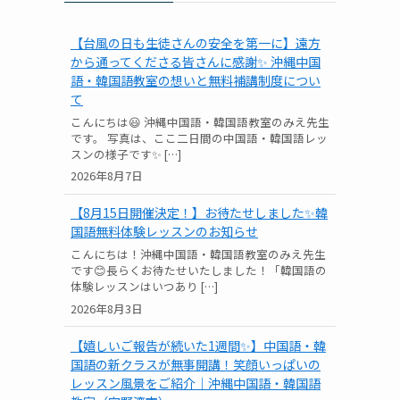
【台風の日も生徒さんの安全を第一に】遠方
から通ってくださる皆さんに感謝✨ 沖縄中国
語・韓国語教室の想いと無料補講制度につい
て
こんにちは😃 沖縄中国語・韓国語教室のみえ先生
です。 写真は、ここ二日間の中国語・韓国語レッ
スンの様子です✨ […]
2026年8月7日
【8月15日開催決定！】お待たせしました✨韓
国語無料体験レッスンのお知らせ
こんにちは！沖縄中国語・韓国語教室のみえ先生
です😊長らくお待たせいたしました！「韓国語の
体験レッスンはいつあり […]
2026年8月3日
【嬉しいご報告が続いた1週間✨】中国語・韓
国語の新クラスが無事開講！笑顔いっぱいの
レッスン風景をご紹介｜沖縄中国語・韓国語