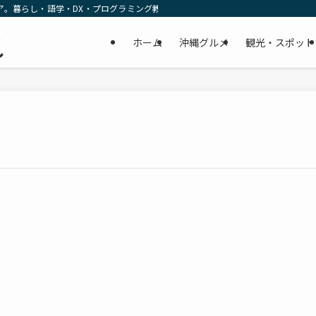
ア。暮らし・語学・DX・プログラミング教育の リアルな一次情報をお届けします
民
ホーム
沖縄グルメ
観光・スポット
し