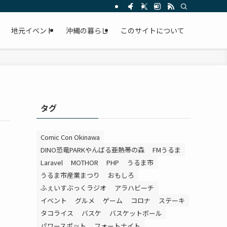
。
地元イベント
沖縄の暮らし
このサイトについて
タグ
Comic Con Okinawa
DINO恐竜PARKやんばる亜熱帯の森
FMうるま
Laravel
MOTHOR
PHP
うるま市
うるま市産業まつり
おもしろ
ふぇいすぶっくラジオ
アラハビーチ
イベント
グルメ
ゲーム
コロナ
ステーキ
タコライス
バスケ
バスケットボール
パワースポット
フォートナイト