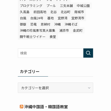
プログラミング
プール
三矢本舗
中城公園
久高島
前田高地
北谷
北谷町
南城市
台風
台風24号
基地
宜野湾
宜野湾市
御嶽
恐竜
恩納村
沖縄
沖縄そば
沖縄の珍風景写真大募集
浦添市
金武町
闘牛戦士ワイドー
食堂
カテゴリー
カ
テ
ゴ
リ
沖縄中国語・韓国語教室
ー