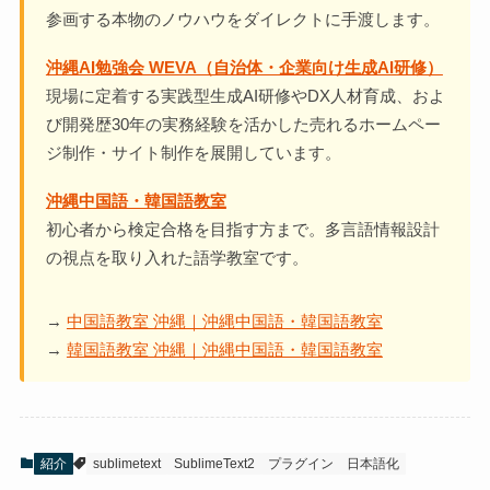
参画する本物のノウハウをダイレクトに手渡します。
沖縄AI勉強会 WEVA（自治体・企業向け生成AI研修）
現場に定着する実践型生成AI研修やDX人材育成、およ
び開発歴30年の実務経験を活かした売れるホームペー
ジ制作・サイト制作を展開しています。
沖縄中国語・韓国語教室
初心者から検定合格を目指す方まで。多言語情報設計
の視点を取り入れた語学教室です。
→
中国語教室 沖縄｜沖縄中国語・韓国語教室
→
韓国語教室 沖縄｜沖縄中国語・韓国語教室
紹介
sublimetext
SublimeText2
プラグイン
日本語化