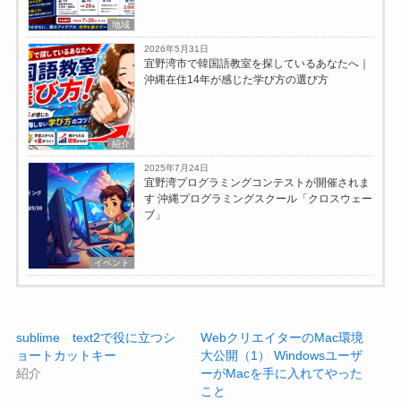
地域
2026年5月31日
宜野湾市で韓国語教室を探しているあなたへ｜
沖縄在住14年が感じた学び方の選び方
紹介
2025年7月24日
宜野湾プログラミングコンテストが開催されま
す 沖縄プログラミングスクール「クロスウェー
ブ」
イベント
sublime text2で役に立つシ
WebクリエイターのMac環境
ョートカットキー
大公開（1） Windowsユーザ
紹介
ーがMacを手に入れてやった
こと