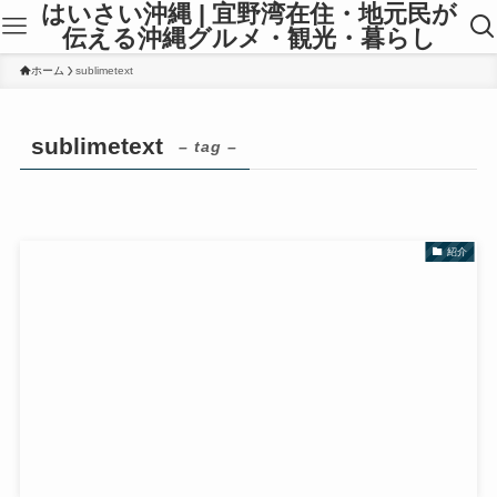
はいさい沖縄 | 宜野湾在住・地元民が
伝える沖縄グルメ・観光・暮らし
ホーム
sublimetext
sublimetext
– tag –
紹介