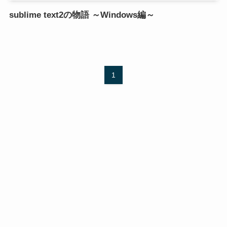
sublime text2の物語 ～Windows編～
1