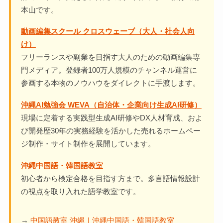
本山です。
動画編集スクール クロスウェーブ（大人・社会人向
け）
フリーランスや副業を目指す大人のための動画編集専
門メディア。登録者100万人規模のチャンネル運営に
参画する本物のノウハウをダイレクトに手渡します。
沖縄AI勉強会 WEVA（自治体・企業向け生成AI研修）
現場に定着する実践型生成AI研修やDX人材育成、およ
び開発歴30年の実務経験を活かした売れるホームペー
ジ制作・サイト制作を展開しています。
沖縄中国語・韓国語教室
初心者から検定合格を目指す方まで。多言語情報設計
の視点を取り入れた語学教室です。
→
中国語教室 沖縄｜沖縄中国語・韓国語教室