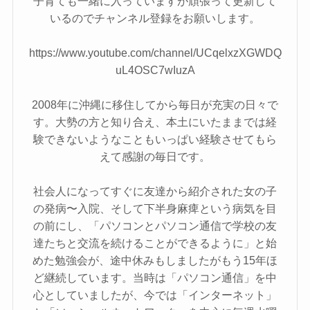
子育ても一緒に入っていますが頑張って更新して
いるのでチャンネル登録をお願いします。
https://www.youtube.com/channel/UCqelxzXGWDQ
uL4OSC7wIuzA
2008年に沖縄に移住してから毎日が充実の日々で
す。大勢の方と知り合え、本土にいたままでは経
験できないようなこともいっぱい経験させてもら
えて感謝の毎日です。
社会人になってすぐに友達から紹介された女の子
の発病〜入院、そして下半身麻痺という病気を目
の前にし、「パソコンとパソコン通信で学校の友
達たちと交流を続けることができるように」と始
めた勉強会が、途中休みもしましたがもう15年ほ
ど継続しています。当時は「パソコン通信」を中
心としていましたが、今では「インターネット」