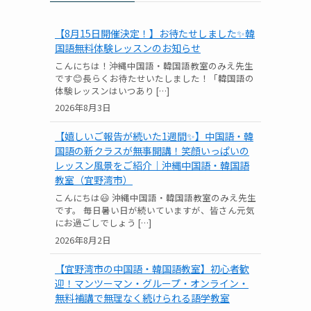
【8月15日開催決定！】お待たせしました✨韓
国語無料体験レッスンのお知らせ
こんにちは！沖縄中国語・韓国語教室のみえ先生
です😊長らくお待たせいたしました！「韓国語の
体験レッスンはいつあり […]
2026年8月3日
【嬉しいご報告が続いた1週間✨】中国語・韓
国語の新クラスが無事開講！笑顔いっぱいの
レッスン風景をご紹介｜沖縄中国語・韓国語
教室（宜野湾市）
こんにちは😃 沖縄中国語・韓国語教室のみえ先生
です。 毎日暑い日が続いていますが、皆さん元気
にお過ごしでしょう […]
2026年8月2日
【宜野湾市の中国語・韓国語教室】初心者歓
迎！マンツーマン・グループ・オンライン・
無料補講で無理なく続けられる語学教室