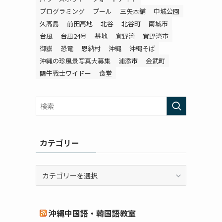
プログラミング
プール
三矢本舗
中城公園
久高島
前田高地
北谷
北谷町
南城市
台風
台風24号
基地
宜野湾
宜野湾市
御嶽
恐竜
恩納村
沖縄
沖縄そば
沖縄の珍風景写真大募集
浦添市
金武町
闘牛戦士ワイドー
食堂
カテゴリー
カ
テ
ゴ
リ
沖縄中国語・韓国語教室
ー