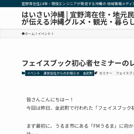
宜野湾在住14年・現役エンジニアが発信する沖縄の 地域情報メディ
はいさい沖縄 | 宜野湾在住・地元
が伝える沖縄グルメ・観光・暮ら
ホーム
イベント
フェイスブック初心者セミナーの
イベント
運営会社からのお知らせ
金武町
セミナー
フェイスブ
皆さんこんにちはー！
今回は昨日、金武町で行われた「フェイスブック
まず最初に、うるま市にある「FMうるま」に向か