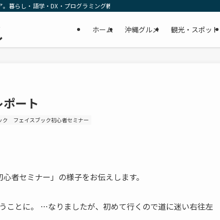
ア。暮らし・語学・DX・プログラミング教育の リアルな一次情報をお届けします
民
ホーム
沖縄グルメ
観光・スポット
し
レポート
ック
フェイスブック初心者セミナー
初心者セミナー」の様子をお伝えします。
うことに。 …なりましたが、初めて行くので道に迷い右往左