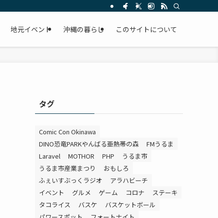
。
地元イベント
沖縄の暮らし
このサイトについて
タグ
Comic Con Okinawa
DINO恐竜PARKやんばる亜熱帯の森
FMうるま
Laravel
MOTHOR
PHP
うるま市
うるま市産業まつり
おもしろ
ふぇいすぶっくラジオ
アラハビーチ
イベント
グルメ
ゲーム
コロナ
ステーキ
タコライス
バスケ
バスケットボール
パワースポット
フォートナイト