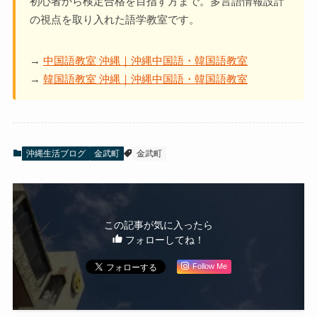
初心者から検定合格を目指す方まで。多言語情報設計
の視点を取り入れた語学教室です。
→
中国語教室 沖縄｜沖縄中国語・韓国語教室
→
韓国語教室 沖縄｜沖縄中国語・韓国語教室
沖縄生活ブログ
金武町
金武町
この記事が気に入ったら
フォローしてね！
Follow Me