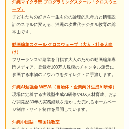
沖縄マイクラ部 プログラミングスクール「クロスウェ
ーブ」
子どもたちの好きを一生ものの論理的思考力と情報設
計のスキルに変える、沖縄の次世代デジタル教育の総
本山です。
動画編集スクール クロスウェーブ（大人・社会人向
け）
フリーランスや副業を目指す大人のための動画編集専
門メディア。登録者100万人規模のチャンネル運営に
参画する本物のノウハウをダイレクトに手渡します。
沖縄AI勉強会 WEVA（自治体・企業向け生成AI研修）
現場に定着する実践型生成AI研修やDX人材育成、およ
び開発歴30年の実務経験を活かした売れるホームペー
ジ制作・サイト制作を展開しています。
沖縄中国語・韓国語教室