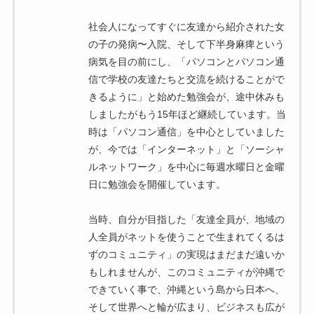
社会人になってすぐに友達から紹介された女
の子の発病〜入院、そして下半身麻痺という
病気を目の前にし、「パソコンとパソコン通
信で学校の友達たちと交流を続けることがで
きるように」と始めた勉強会が、途中休みも
しましたがもう15年ほど継続しています。当
時は「パソコン通信」を中心としていました
が、今では「インターネット」と「ソーシャ
ルネットワーク」を中心に毎週水曜日と金曜
日に勉強会を開催しています。
当時、自分が目指した「友達全員が、地域の
人全員がネットを使うことで生まれてくるは
ずのコミュニティ」の実現はまだまだ遠いか
もしれませんが、このコミュニティが沖縄で
できていく事で、沖縄という島から日本へ、
そして世界へと輪が広まり、ビジネスも広が