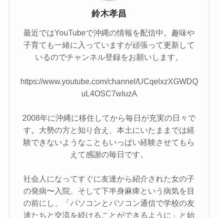
鈴木孝昌
最近ではYouTubeで沖縄の情報を配信中。趣味や
子育ても一緒に入っていますが頑張って更新して
いるのでチャンネル登録をお願いします。
https://www.youtube.com/channel/UCqelxzXGWDQ
uL4OSC7wIuzA
2008年に沖縄に移住してから毎日が充実の日々で
す。大勢の方と知り合え、本土にいたままでは経
験できないようなこともいっぱい経験させてもら
えて感謝の毎日です。
社会人になってすぐに友達から紹介された女の子
の発病〜入院、そして下半身麻痺という病気を目
の前にし、「パソコンとパソコン通信で学校の友
達たちと交流を続けることができるように」と始