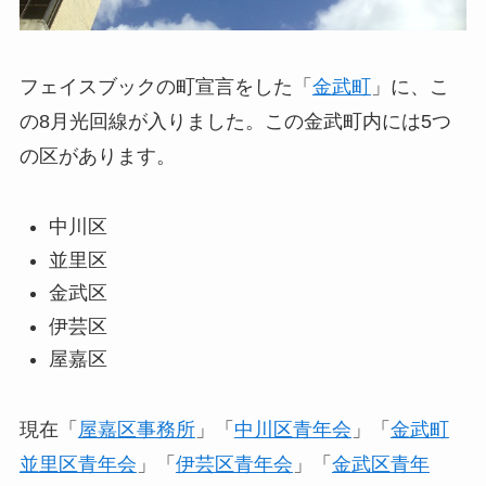
フェイスブックの町宣言をした「
金武町
」に、こ
の8月光回線が入りました。この金武町内には5つ
の区があります。
中川区
並里区
金武区
伊芸区
屋嘉区
現在「
屋嘉区事務所
」「
中川区青年会
」「
金武町
並里区青年会
」「
伊芸区青年会
」「
金武区青年