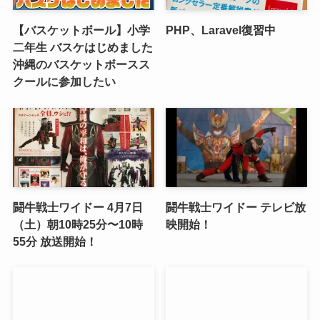
【バスケットボール】小学
PHP、Laravel復習中
二年生 バスケはじめました
沖縄のバスケットボースス
クールに参加したい
闘牛戦士ワイドー 4月7日
闘牛戦士ワイドー テレビ放
（土）朝10時25分〜10時
映開始！
55分 放送開始！