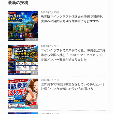
最新の投稿
2026年6月15日
教育版マインクラフト体験会を沖縄で開催中。
夏休みの自由研究や探究学習にもおすすめ
イベント
2026年6月5日
マインクラフトで未来を拓く夏。沖縄県宜野湾
市から全国へ挑む「Road to マイクラカップ」
参加メンバー募集が始まりました
地域
2026年5月31日
宜野湾市で韓国語教室を探しているあなたへ｜
沖縄在住14年が感じた学び方の選び方
紹介
2025年7月24日