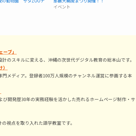
夜の動物園 サタZOOナ
那覇大綱挽まつり開催！！
イベント
ェーブ」
設計のスキルに変える、沖縄の次世代デジタル教育の総本山です。
け）
門メディア。登録者100万人規模のチャンネル運営に参画する本
）
および開発歴30年の実務経験を活かした売れるホームページ制作・サ
計の視点を取り入れた語学教室です。