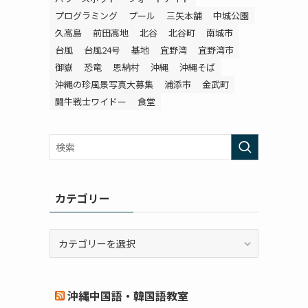
プログラミング
プール
三矢本舗
中城公園
久高島
前田高地
北谷
北谷町
南城市
台風
台風24号
基地
宜野湾
宜野湾市
御嶽
恐竜
恩納村
沖縄
沖縄そば
沖縄の珍風景写真大募集
浦添市
金武町
闘牛戦士ワイドー
食堂
カテゴリー
カ
テ
ゴ
リ
沖縄中国語・韓国語教室
ー