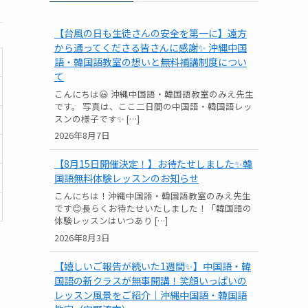
【台風の日も生徒さんの安全を第一に】遠方
から通ってくださる皆さんに感謝✨ 沖縄中国
語・韓国語教室の想いと無料補講制度につい
て
こんにちは😃 沖縄中国語・韓国語教室のみえ先生
です。 写真は、ここ二日間の中国語・韓国語レッ
スンの様子です✨ […]
2026年8月7日
【8月15日開催決定！】お待たせしました✨韓
国語無料体験レッスンのお知らせ
こんにちは！沖縄中国語・韓国語教室のみえ先生
です😊長らくお待たせいたしました！「韓国語の
体験レッスンはいつあり […]
2026年8月3日
【嬉しいご報告が続いた1週間✨】中国語・韓
国語の新クラスが無事開講！笑顔いっぱいの
レッスン風景をご紹介｜沖縄中国語・韓国語