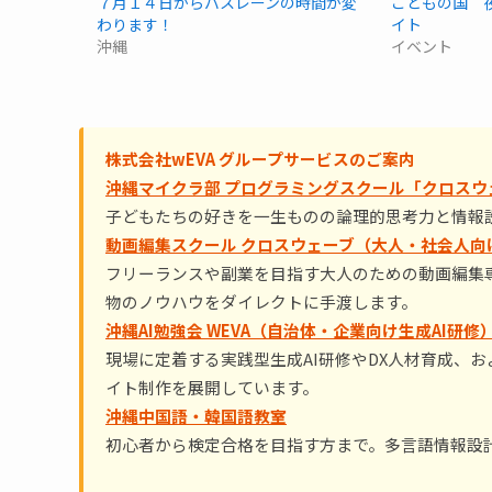
７月１４日からバスレーンの時間が変
こどもの国 
わります！
イト
沖縄
イベント
株式会社wEVA グループサービスのご案内
沖縄マイクラ部 プログラミングスクール「クロスウ
子どもたちの好きを一生ものの論理的思考力と情報
動画編集スクール クロスウェーブ（大人・社会人向
フリーランスや副業を目指す大人のための動画編集専
物のノウハウをダイレクトに手渡します。
沖縄AI勉強会 WEVA（自治体・企業向け生成AI研修
現場に定着する実践型生成AI研修やDX人材育成、
イト制作を展開しています。
沖縄中国語・韓国語教室
初心者から検定合格を目指す方まで。多言語情報設