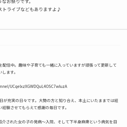
うなお祭りです。
ストライブなどもありますよ♪
情報を配信中。趣味や子育ても一緒に入っていますが頑張って更新して
いします。
hannel/UCqelxzXGWDQuL4OSC7wIuzA
毎日が充実の日々です。大勢の方と知り合え、本土にいたままでは経
い経験させてもらえて感謝の毎日です。
紹介された女の子の発病〜入院、そして下半身麻痺という病気を目