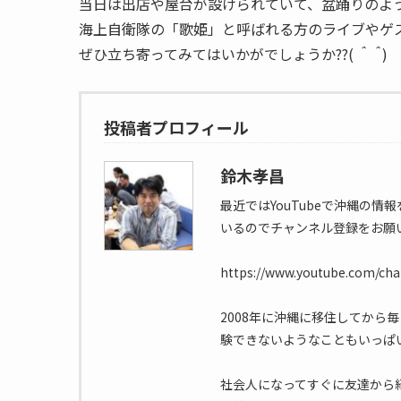
当日は出店や屋台が設けられていて、盆踊りのよ
海上自衛隊の「歌姫」と呼ばれる方のライブやゲ
ぜひ立ち寄ってみてはいかがでしょうか??(
＾＾
)
投稿者プロフィール
鈴木孝昌
最近ではYouTubeで沖縄の
いるのでチャンネル登録をお願
https://www.youtube.com/c
2008年に沖縄に移住してから
験できないようなこともいっぱ
社会人になってすぐに友達から