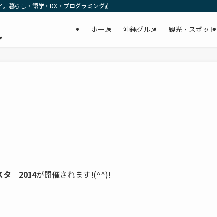
ア。暮らし・語学・DX・プログラミング教育の リアルな一次情報をお届けします
民
ホーム
沖縄グルメ
観光・スポット
し
タ 2014
が開催されます!(^^)!