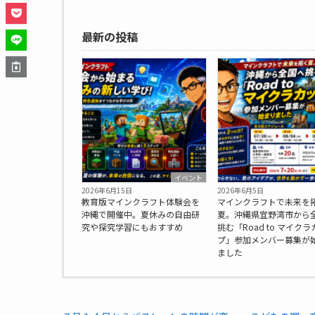
最新の投稿
イベント
2026年6月15日
2026年6月5日
教育版マインクラフト体験会を
マインクラフトで未来を
沖縄で開催中。夏休みの自由研
夏。沖縄県宜野湾市から
究や探究学習にもおすすめ
挑む「Road to マイクラ
プ」参加メンバー募集が
ました