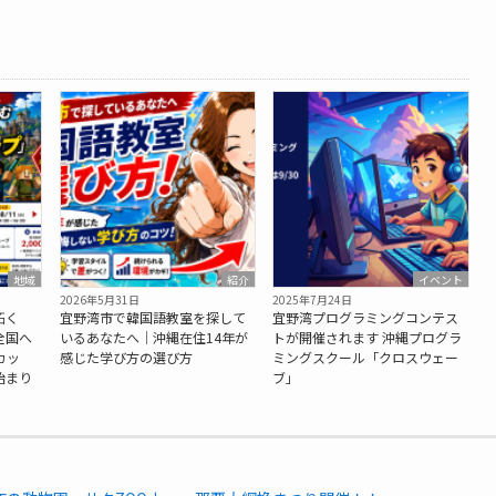
地域
紹介
イベント
2026年5月31日
2025年7月24日
拓く
宜野湾市で韓国語教室を探して
宜野湾プログラミングコンテス
全国へ
いるあなたへ｜沖縄在住14年が
トが開催されます 沖縄プログラ
カッ
感じた学び方の選び方
ミングスクール「クロスウェー
始まり
ブ」