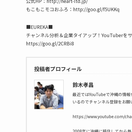
公式HP：http://heart-ltd.jp/
もこもこモコおふろ：http://goo.gl/f5UKKq
■EUREKA■
チャンネル分析＆企業タイアップ！YouTuberを
https://goo.gl/2CRBi8
投稿者プロフィール
鈴木孝昌
最近ではYouTubeで沖縄の
いるのでチャンネル登録をお願
https://www.youtube.com/c
2008年に沖縄に移住してから