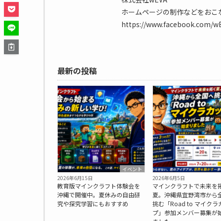
ホームページの制作などをおこ
https://www.facebook.com/wEV
最新の投稿
イベント
2026年6月15日
2026年6月5日
教育版マインクラフト体験会を
マインクラフトで未来を
沖縄で開催中。夏休みの自由研
夏。沖縄県宜野湾市から
究や探究学習にもおすすめ
挑む「Road to マイクラ
プ」参加メンバー募集が