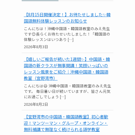
【8月15日開催決定！】お待たせしました✨韓
国語無料体験レッスンのお知らせ
こんにちは！沖縄中国語・韓国語教室のみえ先生
です😊長らくお待たせいたしました！「韓国語の
体験レッスンはいつあり […]
2026年8月3日
【嬉しいご報告が続いた1週間✨】中国語・韓
国語の新クラスが無事開講！笑顔いっぱいの
レッスン風景をご紹介｜沖縄中国語・韓国語
教室（宜野湾市）
こんにちは😃 沖縄中国語・韓国語教室のみえ先生
です。 毎日暑い日が続いていますが、皆さん元気
にお過ごしでしょう […]
2026年8月2日
【宜野湾市の中国語・韓国語教室】初心者歓
迎！マンツーマン・グループ・オンライン・
無料補講で無理なく続けられる語学教室